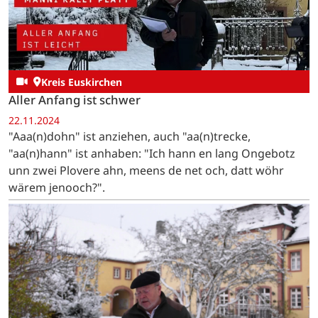
Kreis Euskirchen
Aller Anfang ist schwer
22.11.2024
"Aaa(n)dohn" ist anziehen, auch "aa(n)trecke,
"aa(n)hann" ist anhaben: "Ich hann en lang Ongebotz
unn zwei Plovere ahn, meens de net och, datt wöhr
wärem jenooch?".