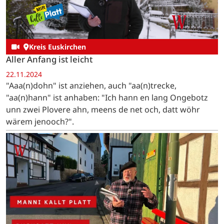
Kreis Euskirchen
Aller Anfang ist leicht
22.11.2024
"Aaa(n)dohn" ist anziehen, auch "aa(n)trecke,
"aa(n)hann" ist anhaben: "Ich hann en lang Ongebotz
unn zwei Plovere ahn, meens de net och, datt wöhr
wärem jenooch?".