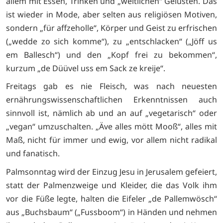
allem mit Essen, Trinken und „weltlichen“ Gelüsten. Das
ist wieder in Mode, aber selten aus religiösen Motiven,
sondern „für affzeholle“, Körper und Geist zu erfrischen
(„wedde zo sich komme“), zu „entschlacken“ („Jöff us
em Ballesch“) und den „Kopf frei zu bekommen“,
kurzum „de Düüvel uss em Sack ze kreije“.
Freitags gab es nie Fleisch, was nach neuesten
ernährungswissenschaftlichen Erkenntnissen auch
sinnvoll ist, nämlich ab und an auf „vegetarisch“ oder
„vegan“ umzuschalten. „Äve alles mött Mooß“, alles mit
Maß, nicht für immer und ewig, vor allem nicht radikal
und fanatisch.
Palmsonntag wird der Einzug Jesu in Jerusalem gefeiert,
statt der Palmenzweige und Kleider, die das Volk ihm
vor die Füße legte, halten die Eifeler „de Pallemwösch“
aus „Buchsbaum“ („Fussboom“) in Händen und nehmen