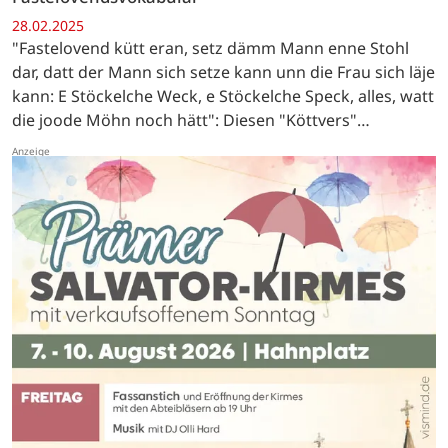
28.02.2025
"Fastelovend kütt eran, setz dämm Mann enne Stohl
dar, datt der Mann sich setze kann unn die Frau sich läje
kann: E Stöckelche Weck, e Stöckelche Speck, alles, watt
die joode Möhn noch hätt": Diesen "Köttvers"
(Bettellied) sangen die "Pänz" von Bleibuir auf…