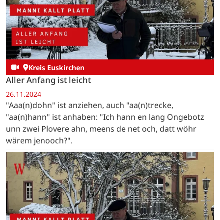
Kreis Euskirchen
Aller Anfang ist leicht
26.11.2024
"Aaa(n)dohn" ist anziehen, auch "aa(n)trecke,
"aa(n)hann" ist anhaben: "Ich hann en lang Ongebotz
unn zwei Plovere ahn, meens de net och, datt wöhr
wärem jenooch?".