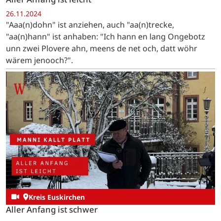
26.11.2024
"Aaa(n)dohn" ist anziehen, auch "aa(n)trecke,
"aa(n)hann" ist anhaben: "Ich hann en lang Ongebotz
unn zwei Plovere ahn, meens de net och, datt wöhr
wärem jenooch?".
Kreis Euskirchen
Aller Anfang ist schwer