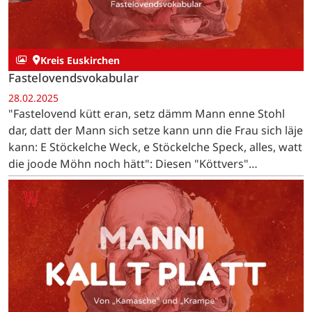
Kreis Euskirchen
Fastelovendsvokabular
28.02.2025
"Fastelovend kütt eran, setz dämm Mann enne Stohl
dar, datt der Mann sich setze kann unn die Frau sich läje
kann: E Stöckelche Weck, e Stöckelche Speck, alles, watt
die joode Möhn noch hätt": Diesen "Köttvers"
(Bettellied) sangen die "Pänz" von Bleibuir auf…