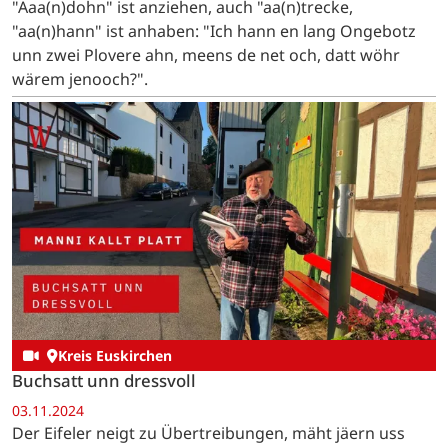
"Aaa(n)dohn" ist anziehen, auch "aa(n)trecke,
"aa(n)hann" ist anhaben: "Ich hann en lang Ongebotz
unn zwei Plovere ahn, meens de net och, datt wöhr
wärem jenooch?".
Kreis Euskirchen
Buchsatt unn dressvoll
03.11.2024
Der Eifeler neigt zu Übertreibungen, mäht jäern uss