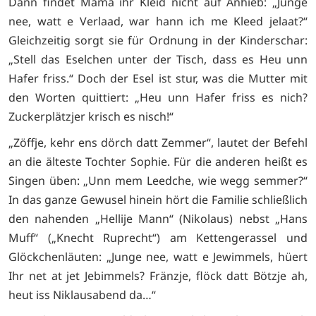
Dann findet Mama ihr Kleid nicht auf Anhieb: „Junge
nee, watt e Verlaad, war hann ich me Kleed jelaat?“
Gleichzeitig sorgt sie für Ordnung in der Kinderschar:
„Stell das Eselchen unter der Tisch, dass es Heu unn
Hafer friss.“ Doch der Esel ist stur, was die Mutter mit
den Worten quittiert: „Heu unn Hafer friss es nich?
Zuckerplätzjer krisch es nisch!“
„Zöffje, kehr ens dörch datt Zemmer“, lautet der Befehl
an die älteste Tochter Sophie. Für die anderen heißt es
Singen üben: „Unn mem Leedche, wie wegg semmer?“
In das ganze Gewusel hinein hört die Familie schließlich
den nahenden „Hellije Mann“ (Nikolaus) nebst „Hans
Muff“ („Knecht Ruprecht“) am Kettengerassel und
Glöckchenläuten: „Junge nee, watt e Jewimmels, hüert
Ihr net at jet Jebimmels? Fränzje, flöck datt Bötzje ah,
heut iss Niklausabend da…“