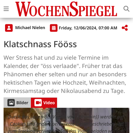
Michael Nielen
Friday, 12/06/2024, 07:00 AM
Klatschnass Fööss
Wer Stress hat und zu viele Termine im
Kalender, der "öss verlaade". Früher trat das
Phänomen eher selten und nur an besonders
hektischen Tagen wie Hochzeit, Weihnachten,
Kirmessamstag oder Nikolausabend zu Tage.
Bilder
Video
Durch das Laden des Videos von {{domain}} werden ggf.
Cookies und andere persistente Daten geschrieben und
zum Tracking verwendet. Soll das Video geladen werden?