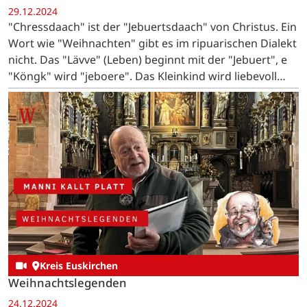
29.12.2024
"Chressdaach" ist der "Jebuertsdaach" von Christus. Ein
Wort wie "Weihnachten" gibt es im ripuarischen Dialekt
nicht. Das "Lävve" (Leben) beginnt mit der "Jebuert", e
"Köngk" wird "jeboere". Das Kleinkind wird liebevoll
"Ditz" oder "Ditzje" genannt. …
Kreis Euskirchen
Weihnachtslegenden
24.12.2024