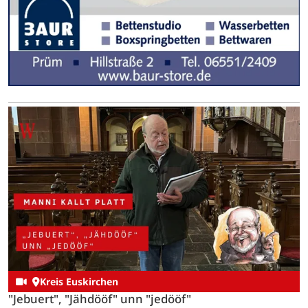
Kreis Euskirchen
"Jebuert", "Jähdööf" unn "jedööf"