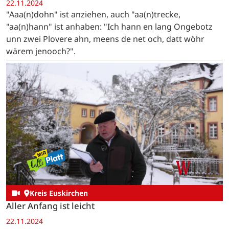
22.11.2024
"Aaa(n)dohn" ist anziehen, auch "aa(n)trecke,
"aa(n)hann" ist anhaben: "Ich hann en lang Ongebotz
unn zwei Plovere ahn, meens de net och, datt wöhr
wärem jenooch?".
Kreis Euskirchen
Aller Anfang ist leicht
22.11.2024