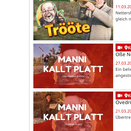
11.03.2
Netters
gleich 
K
Oße No
27.03.2
Ein bel
angesti
K
Övedri
21.03.2
Übertre