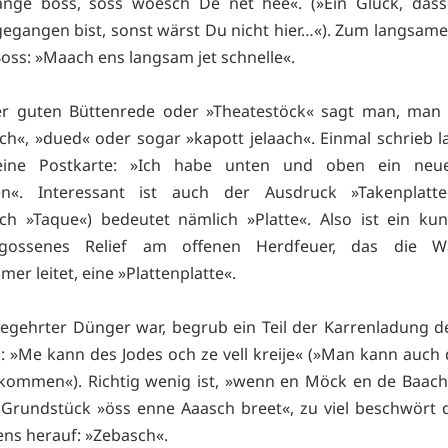
jange böss, söss wöesch De net hee«. (»Ein Glück, das
gegangen bist, sonst wärst Du nicht hier…«). Zum langsame
Boss: »Maach ens langsam jet schnelle«.
er guten Büttenrede oder »Theatestöck« sagt man, man 
ich«, »dued« oder sogar »kapott jelaach«. Einmal schrieb l
ine Postkarte: »Ich habe unten und oben ein neu
«. Interessant ist auch der Ausdruck »Takenplatte
sch »Taque«) bedeutet nämlich »Platte«. Also ist ein kun
egossenes Relief am offenen Herdfeuer, das die W
er leitet, eine »Plattenplatte«.
begehrter Dünger war, begrub ein Teil der Karrenladung 
h: »Me kann des Jodes och ze vell kreije« (»Man kann auch
ekommen«). Richtig wenig ist, »wenn en Möck en de Baach 
Grundstück »öss enne Aaasch breet«, zu viel beschwört 
ens herauf: »Zebasch«.