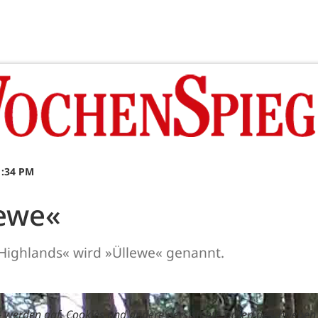
1:34 PM
lewe«
Highlands« wird »Üllewe« genannt.
 werden ggf. Cookies und andere persistente Daten geschrieben 