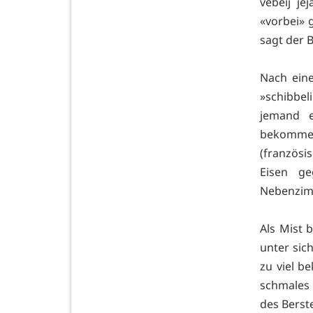
vebeij je
«vorbei» 
sagt der 
Nach ein
»schibbel
jemand e
bekommen
(französi
Eisen g
Nebenzimm
Als Mist 
unter sic
zu viel b
schmales 
des Berst