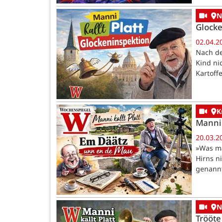
N
Glocke
02.04.2
Nach de
Kind ni
Kartoff
K
Manni 
20.03.2
»Was ma
Hirns n
genann
N
Trööte