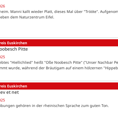
026
heim. Manni kallt wieder Platt, dieses Mal über "Trööte". Aufgen
neben dem Naturzentrum Eifel.
reis Euskirchen
obesch Pitte
025
iebtes "Hiellichlied" heißt "Oße Noobesch Pitte" ("Unser Nachbar P
mmt wurde, während der Bräutigam auf einem hölzernen "Hippeb
reis Euskirchen
ev et net
025
ibungen gehören in der rheinischen Sprache zum guten Ton.