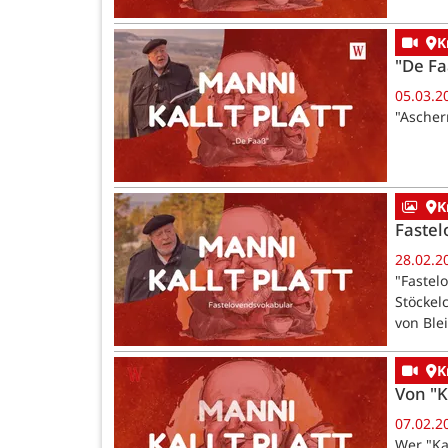
K
"De F
05.03.2
"Ascher
K
Faste
28.02.2
"Fastel
Stöckel
von Ble
K
Von "
07.02.2
Wer "Ka