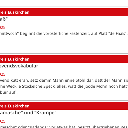
reis Euskirchen
aaß"
025
mittwoch" beginnt die vorösterliche Fastenzeit, auf Platt "de Faaß".
reis Euskirchen
lovendsvokabular
025
ovend kütt eran, setz dämm Mann enne Stohl dar, datt der Mann sic
che Weck, e Stöckelche Speck, alles, watt die joode Möhn noch hätt"
ibuir auf…
reis Euskirchen
Kamasche" und "Krampe"
025
masche" oder "Kadangs" vor etwas hat, besitzt übertriebenen Res