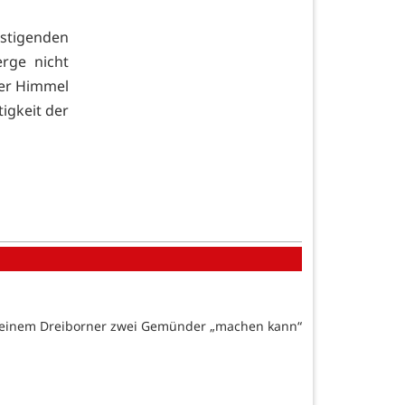
gstigenden
rge nicht
der Himmel
tigkeit der
s einem Dreiborner zwei Gemünder „machen kann“