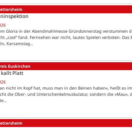
ettersheim
ninspektion
026
m Gloria in der Abendmahlmesse Gründonnerstag verstummen die Ki
cht „cool“ fand. Fernsehen war nicht, lautes Spielen verboten. Das
eln, Karsamstag…
reis Euskirchen
kallt Platt
026
n nicht im Kopf hat, muss man in den Beinen haben«, heißt es im
icht die Ober- und Unterschenkelmuskulatur, sondern die »Mau«, d
te…
ettersheim