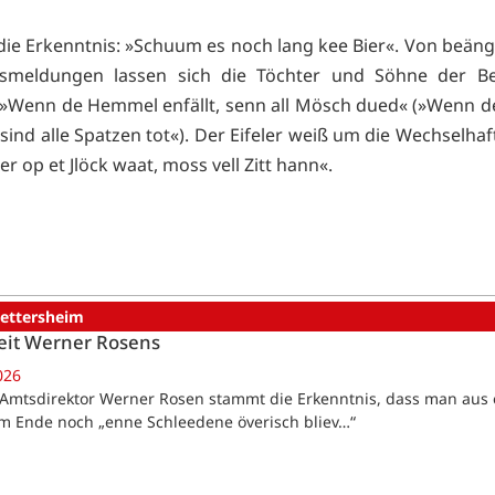
 die Erkenntnis: »Schuum es noch lang kee Bier«. Von beän
nsmeldungen lassen sich die Töchter und Söhne der Be
n: »Wenn de Hemmel enfällt, senn all Mösch dued« (»Wenn 
 sind alle Spatzen tot«). Der Eifeler weiß um die Wechselhaf
r op et Jlöck waat, moss vell Zitt hann«.
ettersheim
eit Werner Rosens
026
-Amtsdirektor Werner Rosen stammt die Erkenntnis, dass man au
m Ende noch „enne Schleedene överisch bliev…“