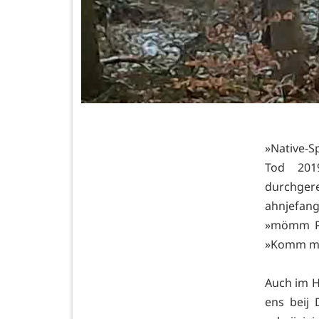
»Native-S
Tod 201
durchger
ahnjefan
»mömm Pi
»Komm mir
Auch im H
ens beij 