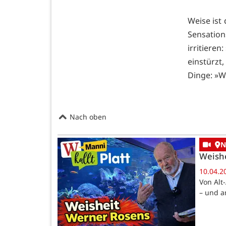
Weise ist
Sensatio
irritiere
einstürzt,
Dinge: »We
Nach oben
N
Weish
10.04.2
Von Alt
– und a