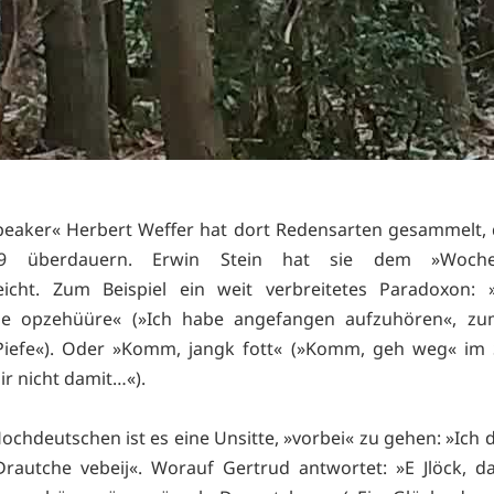
peaker« Herbert Weffer hat dort Redensarten gesammelt, 
9 überdauern. Erwin Stein hat sie dem »Wochen
eicht. Zum Beispiel ein weit verbreitetes Paradoxon: 
ge opzehüüre« (»Ich habe angefangen aufzuhören«, zum
efe«). Oder »Komm, jangk fott« (»Komm, geh weg« im 
 nicht damit…«).
ochdeutschen ist es eine Unsitte, »vorbei« zu gehen: »Ich d
Drautche vebeij«. Worauf Gertrud antwortet: »E Jlöck, d