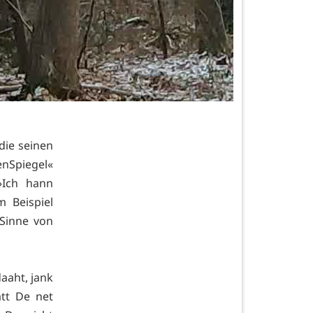
die seinen
Spiegel«
»Ich hann
 Beispiel
Sinne von
aaht, jank
att De net