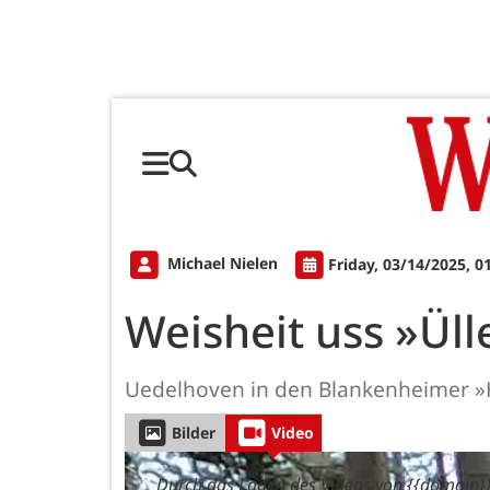
Michael Nielen
Friday, 03/14/2025, 0
Weisheit uss »Ül
Uedelhoven in den Blankenheimer »
Bilder
Video
Durch das Laden des Videos von {{domain}}