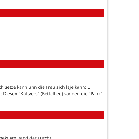
h setze kann unn die Frau sich läje kann: E
: Diesen "Köttvers" (Bettellied) sangen die "Pänz"
pekt am Rand der Furcht.