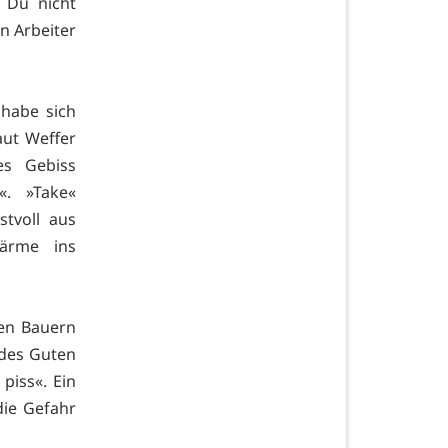
s Du nicht
n Arbeiter
habe sich
aut Weffer
es Gebiss
«. »Take«
stvoll aus
ärme ins
den Bauern
 des Guten
piss«. Ein
die Gefahr