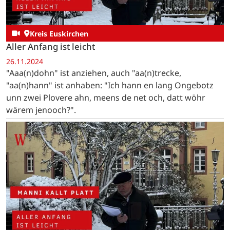
Kreis Euskirchen
Aller Anfang ist leicht
26.11.2024
"Aaa(n)dohn" ist anziehen, auch "aa(n)trecke,
"aa(n)hann" ist anhaben: "Ich hann en lang Ongebotz
unn zwei Plovere ahn, meens de net och, datt wöhr
wärem jenooch?".