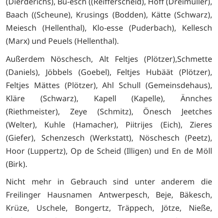
(Dierderichs), Bu-esch ((Reifferscheid), Hoff (Dreimüller),
Baach ((Scheune), Krusings (Bodden), Kätte (Schwarz),
Meiesch (Hellenthal), Klo-esse (Puderbach), Kellesch
(Marx) und Peuels (Hellenthal).
Außerdem Nöschesch, Alt Feltjes (Plötzer),Schmette
(Daniels), Jöbbels (Goebel), Feltjes Hubäät (Plötzer),
Feltjes Mättes (Plötzer), Ahl Schull (Gemeinsdehaus),
Kläre (Schwarz), Kapell (Kapelle), Ännches
(Riethmeister), Zeye (Schmitz), Önesch Jeetches
(Welter), Kuhle (Hamacher), Piitrijes (Eich), Zieres
(Giefer), Schenzesch (Werkstatt), Nöschesch (Peetz),
Hoor (Luppertz), Op de Scheid (Illigen) und En de Möll
(Birk).
Nicht mehr in Gebrauch sind unter anderem die
Freilinger Hausnamen Antwerpesch, Beje, Bäkesch,
Krüze, Uschele, Bongertz, Träppech, Jötze, Nieße,