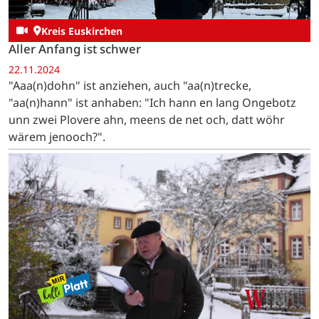
Kreis Euskirchen
Aller Anfang ist schwer
22.11.2024
"Aaa(n)dohn" ist anziehen, auch "aa(n)trecke,
"aa(n)hann" ist anhaben: "Ich hann en lang Ongebotz
unn zwei Plovere ahn, meens de net och, datt wöhr
wärem jenooch?".