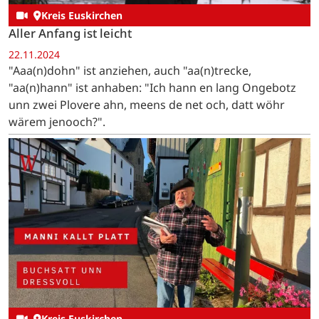
Kreis Euskirchen
Aller Anfang ist leicht
22.11.2024
"Aaa(n)dohn" ist anziehen, auch "aa(n)trecke,
"aa(n)hann" ist anhaben: "Ich hann en lang Ongebotz
unn zwei Plovere ahn, meens de net och, datt wöhr
wärem jenooch?".
Kreis Euskirchen