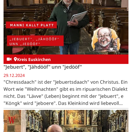
Kreis Euskirchen
"Jebuert", "Jähdööf" unn "jedööf"
29.12.2024
"Chressdaach" ist der "Jebuertsdaach" von Christus. Ein
Wort wie "Weihnachten" gibt es im ripuarischen Dialekt
nicht. Das "Lävve" (Leben) beginnt mit der "Jebuert", e
"Köngk" wird "jeboere". Das Kleinkind wird liebevoll
"Ditz" oder "Ditzje" genannt. …