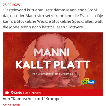
28.02.2025
"Fastelovend kütt eran, setz dämm Mann enne Stohl
dar, datt der Mann sich setze kann unn die Frau sich läje
kann: E Stöckelche Weck, e Stöckelche Speck, alles, watt
die joode Möhn noch hätt": Diesen "Köttvers"
(Bettellied) sangen die "Pänz" von Bleibuir auf…
Kreis Euskirchen
Von "Kamasche" und "Krampe"
07.02.2025