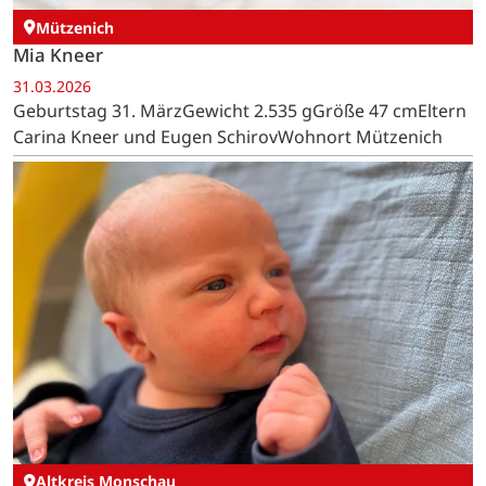
Mützenich
Mia Kneer
31.03.2026
Geburtstag 31. MärzGewicht 2.535 gGröße 47 cmEltern
Carina Kneer und Eugen SchirovWohnort Mützenich
Altkreis Monschau