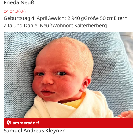
Frieda Neuß
04.04.2026
Geburtstag 4. AprilGewicht 2.940 gGröße 50 cmEltern
Zita und Daniel NeußWohnort Kalterherberg
Lammersdorf
Samuel Andreas Kleynen