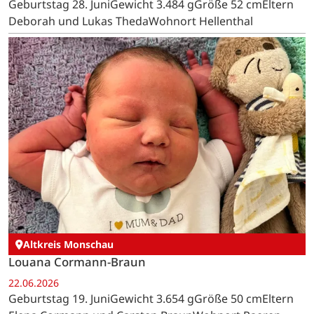
Geburtstag 28. JuniGewicht 3.484 gGröße 52 cmEltern
Deborah und Lukas ThedaWohnort Hellenthal
Altkreis Monschau
Louana Cormann-Braun
22.06.2026
Geburtstag 19. JuniGewicht 3.654 gGröße 50 cmEltern