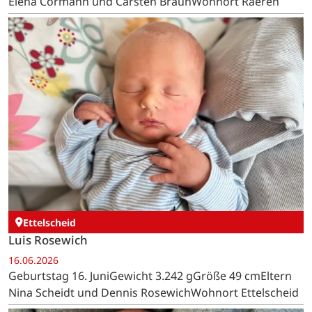
Elena Cormann und Carsten BraunWohnort Raeren
Ettelscheid
Luis Rosewich
16.06.2026
Geburtstag 16. JuniGewicht 3.242 gGröße 49 cmEltern
Nina Scheidt und Dennis RosewichWohnort Ettelscheid