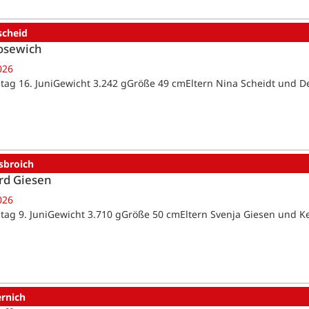
scheid
osewich
026
tag 16. JuniGewicht 3.242 gGröße 49 cmEltern Nina Scheidt und D
sbroich
rd Giesen
026
tag 9. JuniGewicht 3.710 gGröße 50 cmEltern Svenja Giesen und K
ernich