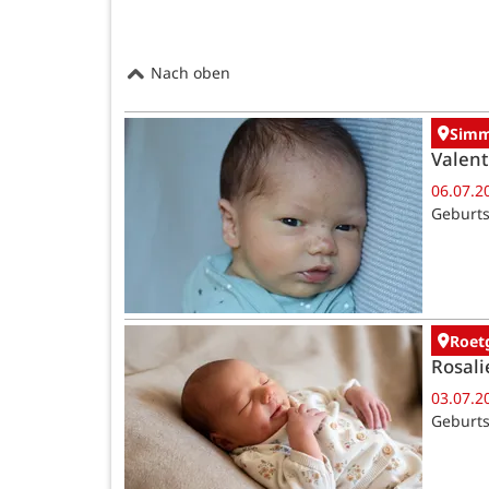
Nach oben
Simm
Valent
06.07.2
Geburts
Roet
Rosali
03.07.2
Geburts