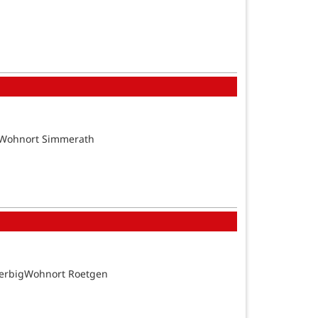
tsWohnort Simmerath
BerbigWohnort Roetgen