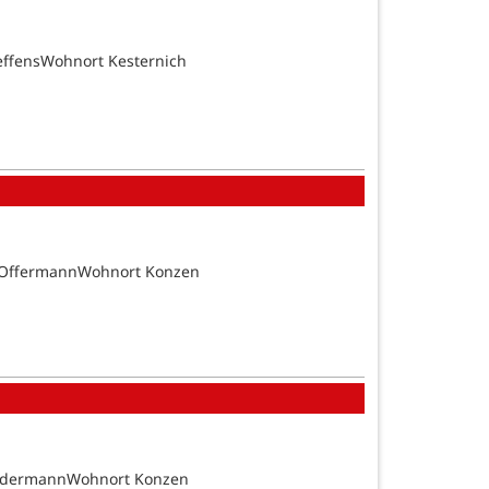
effensWohnort Kesternich
n OffermannWohnort Konzen
SundermannWohnort Konzen