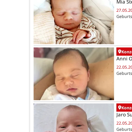
Mia St
27.05.2
Geburts
Konz
Anni 
22.05.2
Geburts
Konz
Jaro 
22.05.2
Geburts