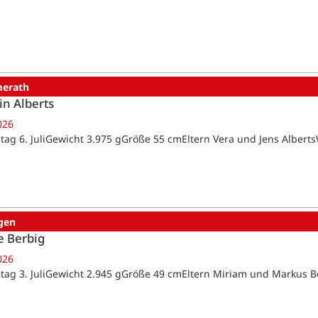
erath
in Alberts
026
tag 6. JuliGewicht 3.975 gGröße 55 cmEltern Vera und Jens Alber
gen
e Berbig
026
tag 3. JuliGewicht 2.945 gGröße 49 cmEltern Miriam und Markus 