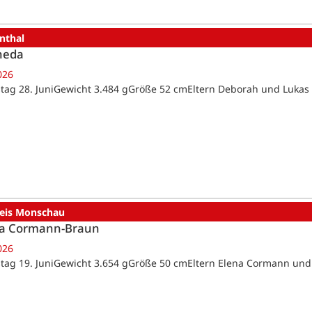
nthal
heda
026
tag 28. JuniGewicht 3.484 gGröße 52 cmEltern Deborah und Lukas
reis Monschau
a Cormann-Braun
026
tag 19. JuniGewicht 3.654 gGröße 50 cmEltern Elena Cormann un