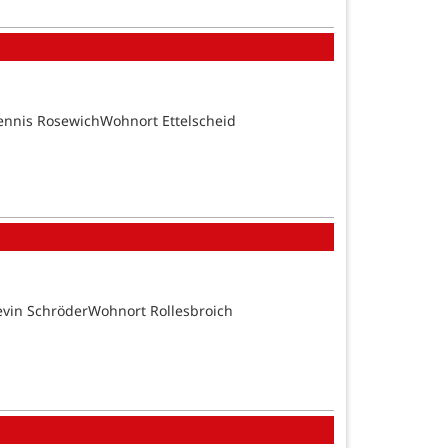
ennis RosewichWohnort Ettelscheid
evin SchröderWohnort Rollesbroich