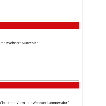
homasWohnort Mützenich
d Christoph VormsteinWohnort Lammersdorf