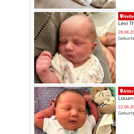
Helle
Levi T
28.06.2
Geburts
Altk
Louan
22.06.2
Geburts