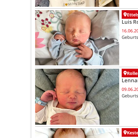
Ettel
Luis R
16.06.2
Geburts
Rolle
Lenna
09.06.2
Geburts
Kest