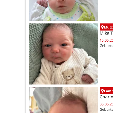
Mütz
Mika 
15.05.2
Geburts
Lamm
Charlo
05.05.2
Geburts