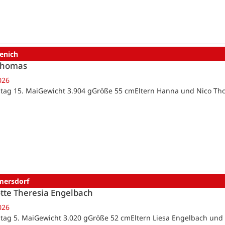
enich
Thomas
026
tag 15. MaiGewicht 3.904 gGröße 55 cmEltern Hanna und Nico T
ersdorf
tte Theresia Engelbach
026
tag 5. MaiGewicht 3.020 gGröße 52 cmEltern Liesa Engelbach un