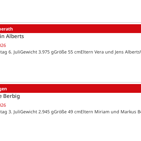
erath
in Alberts
026
tag 6. JuliGewicht 3.975 gGröße 55 cmEltern Vera und Jens Alber
gen
e Berbig
026
tag 3. JuliGewicht 2.945 gGröße 49 cmEltern Miriam und Markus 