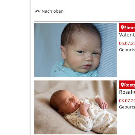
Nach oben
Simm
Valent
06.07.2
Geburts
Roet
Rosali
03.07.2
Geburts