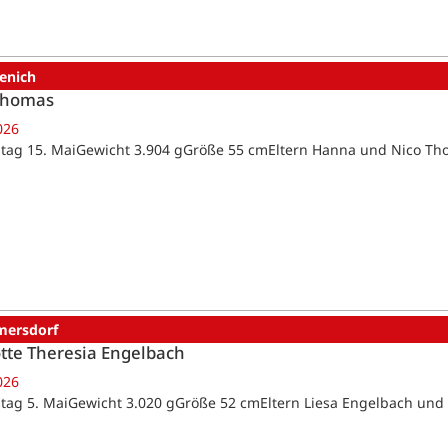
enich
Thomas
026
tag 15. MaiGewicht 3.904 gGröße 55 cmEltern Hanna und Nico T
ersdorf
tte Theresia Engelbach
026
tag 5. MaiGewicht 3.020 gGröße 52 cmEltern Liesa Engelbach un