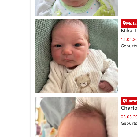
Mütz
Mika 
15.05.2
Geburts
Lamm
Charlo
05.05.2
Geburts