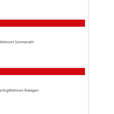
tsWohnort Simmerath
BerbigWohnort Roetgen