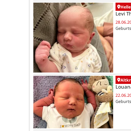
Helle
Levi T
28.06.2
Geburts
Altk
Louan
22.06.2
Geburts