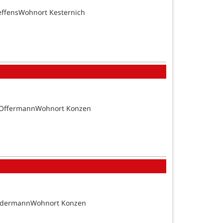
effensWohnort Kesternich
n OffermannWohnort Konzen
SundermannWohnort Konzen