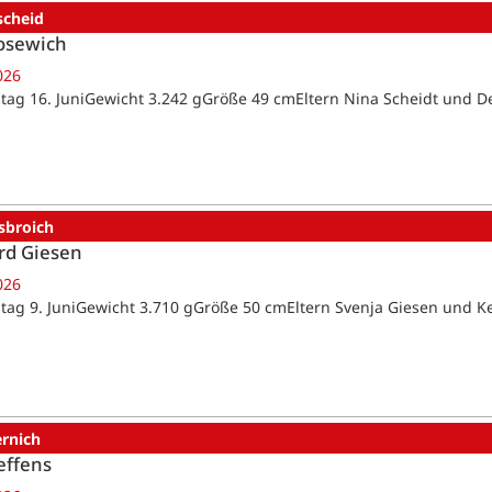
scheid
osewich
026
tag 16. JuniGewicht 3.242 gGröße 49 cmEltern Nina Scheidt und D
sbroich
rd Giesen
026
tag 9. JuniGewicht 3.710 gGröße 50 cmEltern Svenja Giesen und K
ernich
effens