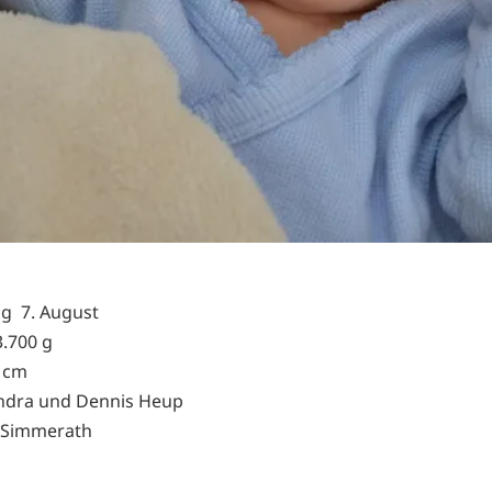
g 7. August
.700 g
 cm
ndra und Dennis Heup
Simmerath