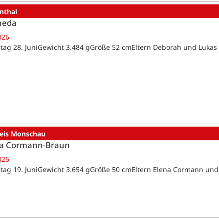
nthal
heda
026
tag 28. JuniGewicht 3.484 gGröße 52 cmEltern Deborah und Lukas
reis Monschau
a Cormann-Braun
026
tag 19. JuniGewicht 3.654 gGröße 50 cmEltern Elena Cormann un