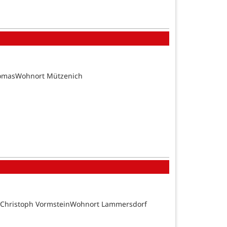
homasWohnort Mützenich
d Christoph VormsteinWohnort Lammersdorf