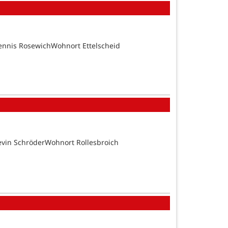
ennis RosewichWohnort Ettelscheid
evin SchröderWohnort Rollesbroich