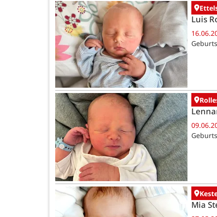
Ettel
Luis R
16.06.2
Geburts
Rolle
Lenna
09.06.2
Geburts
Kest
Mia St