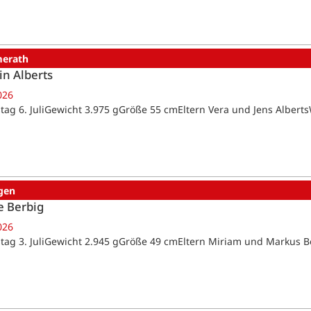
erath
in Alberts
026
tag 6. JuliGewicht 3.975 gGröße 55 cmEltern Vera und Jens Alber
gen
e Berbig
026
tag 3. JuliGewicht 2.945 gGröße 49 cmEltern Miriam und Markus 