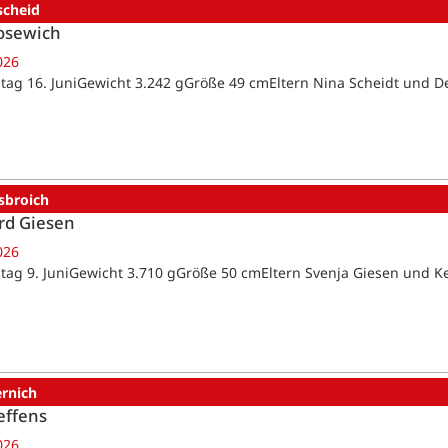
scheid
osewich
026
tag 16. JuniGewicht 3.242 gGröße 49 cmEltern Nina Scheidt und D
sbroich
rd Giesen
026
tag 9. JuniGewicht 3.710 gGröße 50 cmEltern Svenja Giesen und K
ernich
effens
026