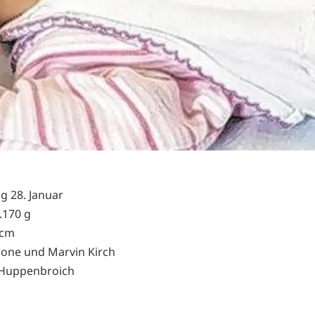
g 28. Januar
.170 g
 cm
mone und Marvin Kirch
Huppenbroich