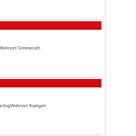
tsWohnort Simmerath
BerbigWohnort Roetgen