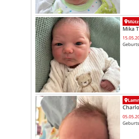
Mütz
Mika 
15.05.2
Geburts
Lamm
Charlo
05.05.2
Geburts