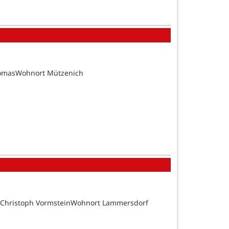
homasWohnort Mützenich
d Christoph VormsteinWohnort Lammersdorf