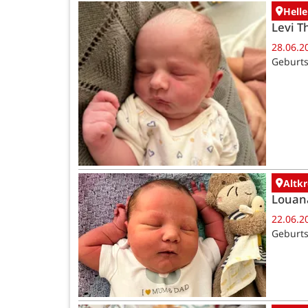
Helle
Levi T
28.06.2
Geburts
Altk
Louan
22.06.2
Geburts