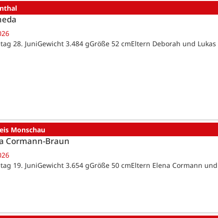
nthal
heda
026
tag 28. JuniGewicht 3.484 gGröße 52 cmEltern Deborah und Lukas
reis Monschau
a Cormann-Braun
026
tag 19. JuniGewicht 3.654 gGröße 50 cmEltern Elena Cormann un