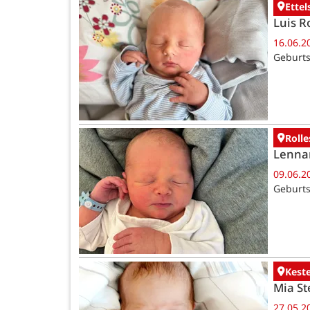
Ettel
Luis R
16.06.2
Geburts
Rolle
Lenna
09.06.2
Geburts
Kest
Mia St
27.05.2