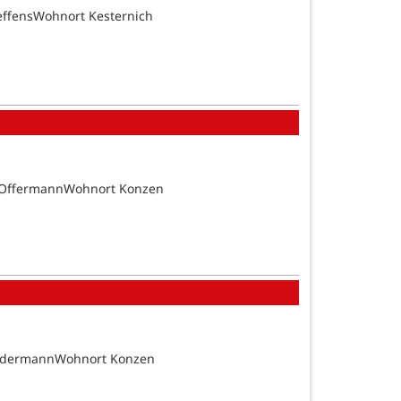
effensWohnort Kesternich
n OffermannWohnort Konzen
SundermannWohnort Konzen