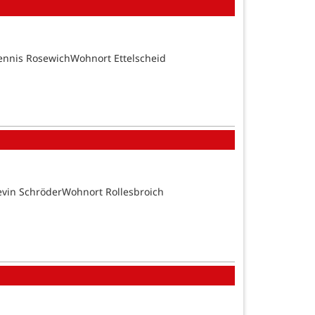
ennis RosewichWohnort Ettelscheid
evin SchröderWohnort Rollesbroich