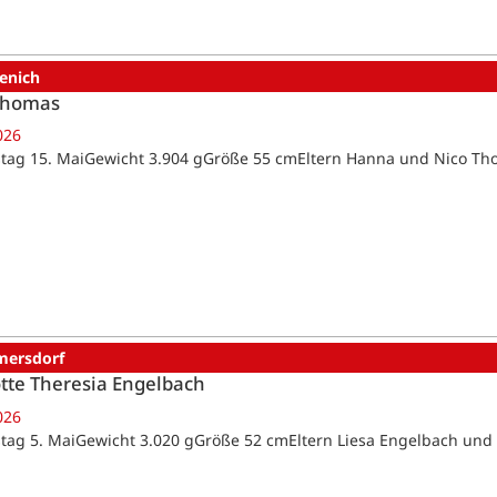
enich
Thomas
026
tag 15. MaiGewicht 3.904 gGröße 55 cmEltern Hanna und Nico T
ersdorf
tte Theresia Engelbach
026
tag 5. MaiGewicht 3.020 gGröße 52 cmEltern Liesa Engelbach un