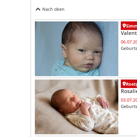
Nach oben
Simm
Valent
06.07.2
Geburts
Roet
Rosali
03.07.2
Geburts