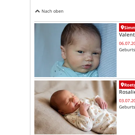
Nach oben
Simm
Valent
06.07.2
Geburts
Roet
Rosali
03.07.2
Geburts