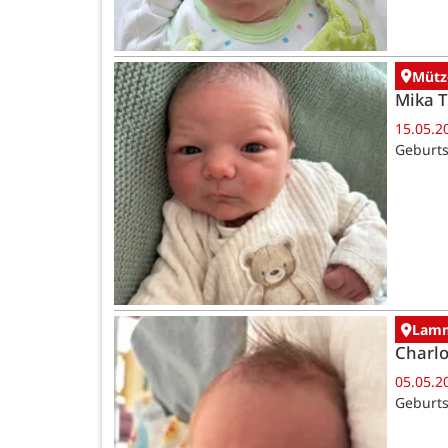
Mütz
Mika 
15.05.2
Geburts
Lamm
Charlo
05.05.2
Geburts