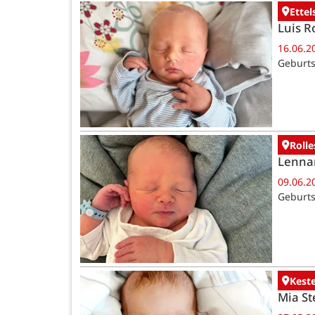
Ettel
Luis R
16.06.2
Geburts
Rolle
Lenna
09.06.2
Geburts
Kest
Mia St