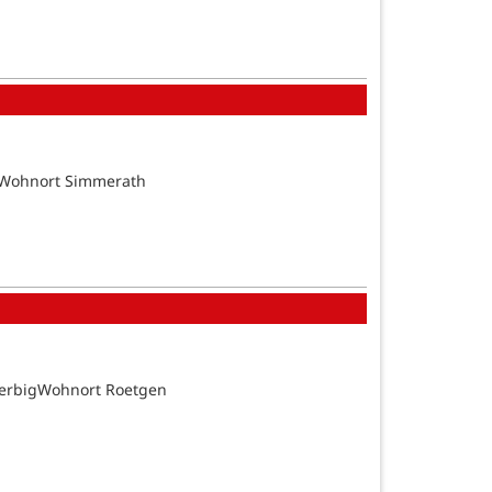
tsWohnort Simmerath
BerbigWohnort Roetgen