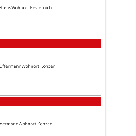
effensWohnort Kesternich
n OffermannWohnort Konzen
SundermannWohnort Konzen