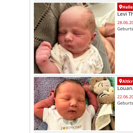
Helle
Levi T
28.06.2
Geburts
Altk
Louan
22.06.2
Geburts