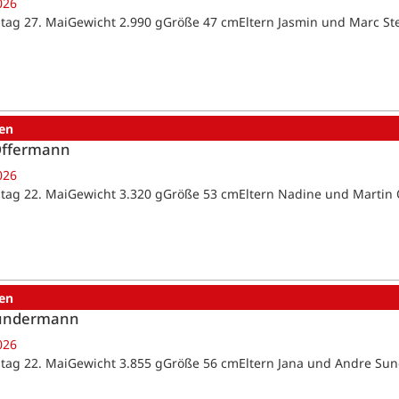
026
tag 27. MaiGewicht 2.990 gGröße 47 cmEltern Jasmin und Marc St
en
Offermann
026
tag 22. MaiGewicht 3.320 gGröße 53 cmEltern Nadine und Marti
en
Sundermann
026
tag 22. MaiGewicht 3.855 gGröße 56 cmEltern Jana und Andre 