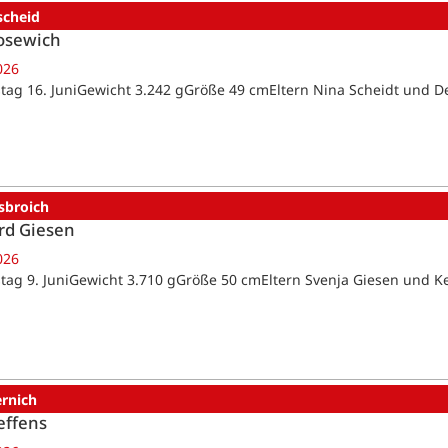
scheid
osewich
026
tag 16. JuniGewicht 3.242 gGröße 49 cmEltern Nina Scheidt und D
sbroich
rd Giesen
026
tag 9. JuniGewicht 3.710 gGröße 50 cmEltern Svenja Giesen und K
ernich
effens