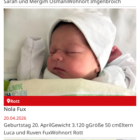
Sarah und Mergim OsmaniWohnort Imgenbroich
Rott
Nola Fux
20.04.2026
Geburtstag 20. AprilGewicht 3.120 gGröße 50 cmEltern
Luca und Ruven FuxWohnort Rott