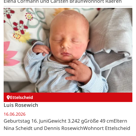
Elena Cormann und Carsten BraunWohnort Raeren
Ettelscheid
Luis Rosewich
16.06.2026
Geburtstag 16. JuniGewicht 3.242 gGröße 49 cmEltern
Nina Scheidt und Dennis RosewichWohnort Ettelscheid