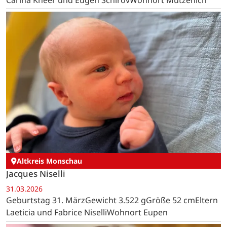
Carina Kneer und Eugen SchirovWohnort Mützenich
Altkreis Monschau
Jacques Niselli
31.03.2026
Geburtstag 31. MärzGewicht 3.522 gGröße 52 cmEltern
Laeticia und Fabrice NiselliWohnort Eupen