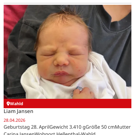
Wahld
Liam Jansen
28.04.2026
Geburtstag 28. AprilGewicht 3.410 gGröße 50 cmMutter
Carina JansenWohnort Hellenthal-Wahld