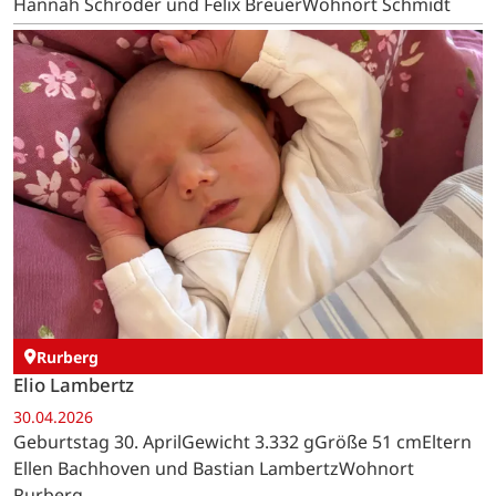
Hannah Schröder und Felix BreuerWohnort Schmidt
Rurberg
Elio Lambertz
30.04.2026
Geburtstag 30. AprilGewicht 3.332 gGröße 51 cmEltern
Ellen Bachhoven und Bastian LambertzWohnort
Rurberg