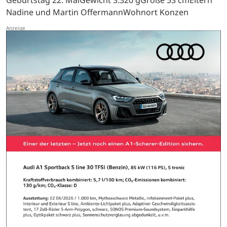
Geburtstag 22. MaiGewicht 3.320 gGröße 53 cmEltern
Nadine und Martin OffermannWohnort Konzen