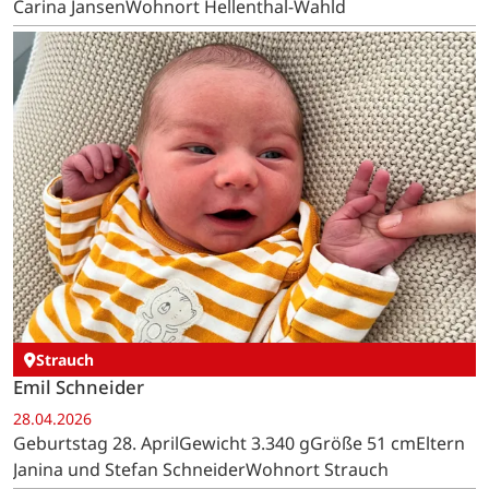
Carina JansenWohnort Hellenthal-Wahld
Strauch
Emil Schneider
28.04.2026
Geburtstag 28. AprilGewicht 3.340 gGröße 51 cmEltern
Janina und Stefan SchneiderWohnort Strauch