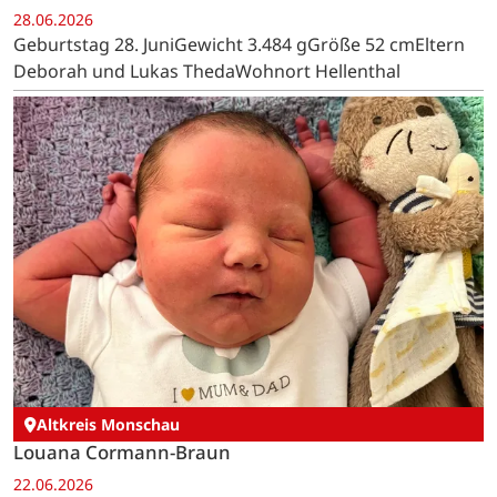
28.06.2026
Geburtstag 28. JuniGewicht 3.484 gGröße 52 cmEltern
Deborah und Lukas ThedaWohnort Hellenthal
Altkreis Monschau
Louana Cormann-Braun
22.06.2026