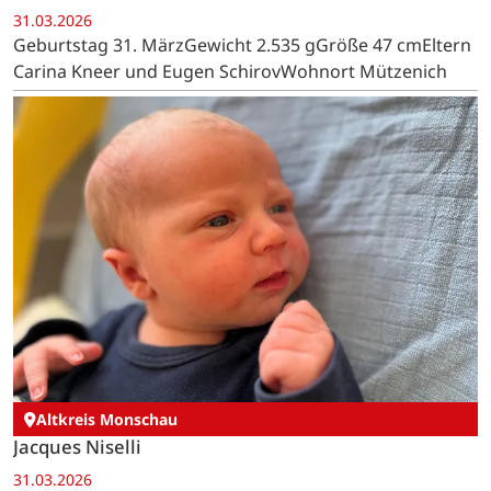
31.03.2026
Geburtstag 31. MärzGewicht 2.535 gGröße 47 cmEltern
Carina Kneer und Eugen SchirovWohnort Mützenich
Altkreis Monschau
Jacques Niselli
31.03.2026