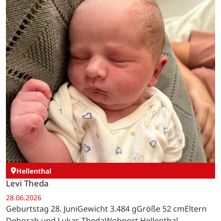
Hellenthal
Levi Theda
28.06.2026
Geburtstag 28. JuniGewicht 3.484 gGröße 52 cmEltern
Deborah und Lukas ThedaWohnort Hellenthal