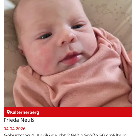
Kalterherberg
Frieda Neuß
04.04.2026
Geburtstag 4. AprilGewicht 2.940 gGröße 50 cmEltern