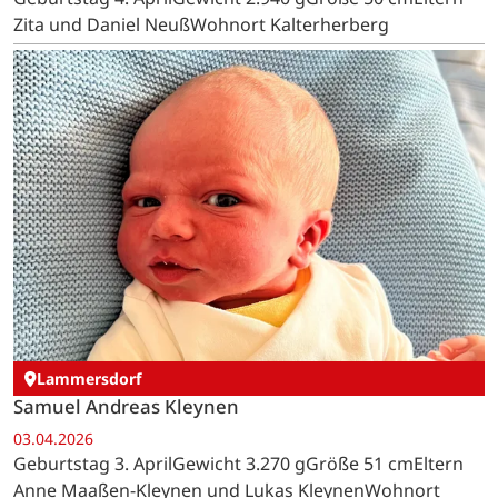
Zita und Daniel NeußWohnort Kalterherberg
Lammersdorf
Samuel Andreas Kleynen
03.04.2026
Geburtstag 3. AprilGewicht 3.270 gGröße 51 cmEltern
Anne Maaßen-Kleynen und Lukas KleynenWohnort