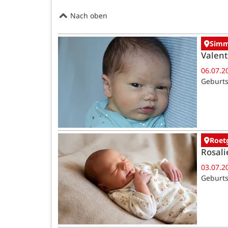
Nach oben
Simm
Valent
06.07.2
Geburts
Roet
Rosali
03.07.2
Geburts