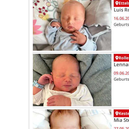
Ettel
Luis R
16.06.2
Geburts
Rolle
Lenna
09.06.2
Geburts
Kest
Mia St
27.05.2