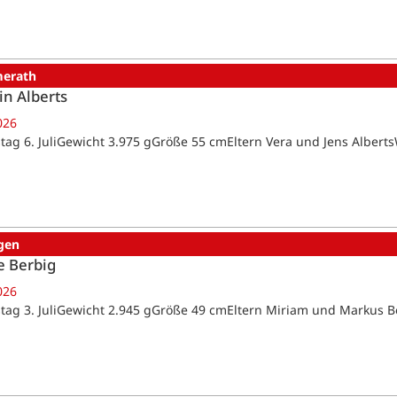
erath
in Alberts
026
tag 6. JuliGewicht 3.975 gGröße 55 cmEltern Vera und Jens Alber
gen
e Berbig
026
tag 3. JuliGewicht 2.945 gGröße 49 cmEltern Miriam und Markus 