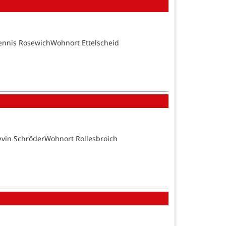
ennis RosewichWohnort Ettelscheid
evin SchröderWohnort Rollesbroich