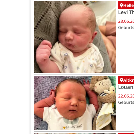
Helle
Levi T
28.06.2
Geburts
Altk
Louan
22.06.2
Geburts