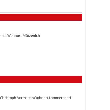
homasWohnort Mützenich
d Christoph VormsteinWohnort Lammersdorf