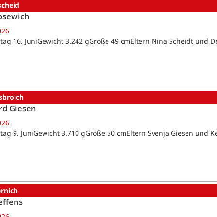
scheid
osewich
026
tag 16. JuniGewicht 3.242 gGröße 49 cmEltern Nina Scheidt und D
sbroich
rd Giesen
026
tag 9. JuniGewicht 3.710 gGröße 50 cmEltern Svenja Giesen und K
ernich
effens
026