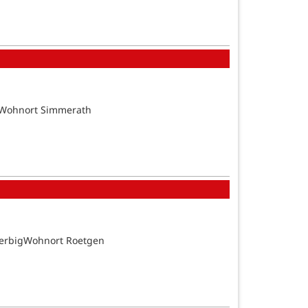
tsWohnort Simmerath
BerbigWohnort Roetgen