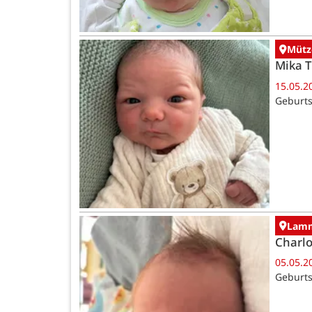
Mütz
Mika 
15.05.2
Geburts
Lamm
Charlo
05.05.2
Geburts