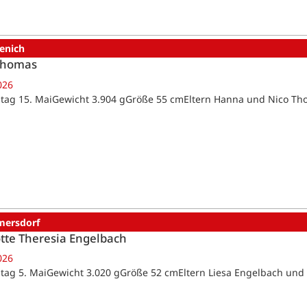
enich
Thomas
026
tag 15. MaiGewicht 3.904 gGröße 55 cmEltern Hanna und Nico T
ersdorf
tte Theresia Engelbach
026
tag 5. MaiGewicht 3.020 gGröße 52 cmEltern Liesa Engelbach un