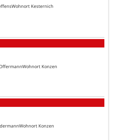
effensWohnort Kesternich
n OffermannWohnort Konzen
SundermannWohnort Konzen