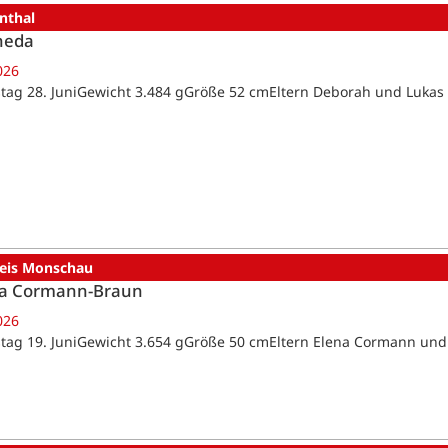
nthal
heda
026
tag 28. JuniGewicht 3.484 gGröße 52 cmEltern Deborah und Lukas
reis Monschau
a Cormann-Braun
026
tag 19. JuniGewicht 3.654 gGröße 50 cmEltern Elena Cormann un