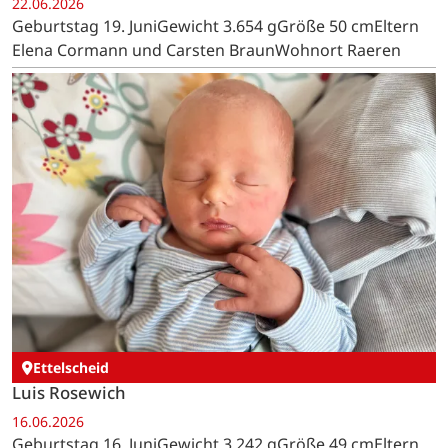
22.06.2026
Geburtstag 19. JuniGewicht 3.654 gGröße 50 cmEltern
Elena Cormann und Carsten BraunWohnort Raeren
Ettelscheid
Luis Rosewich
16.06.2026
Geburtstag 16. JuniGewicht 3.242 gGröße 49 cmEltern