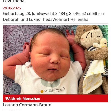
Levi Theda
28.06.2026
Geburtstag 28. JuniGewicht 3.484 gGröße 52 cmEltern
Deborah und Lukas ThedaWohnort Hellenthal
Altkreis Monschau
Louana Cormann-Braun