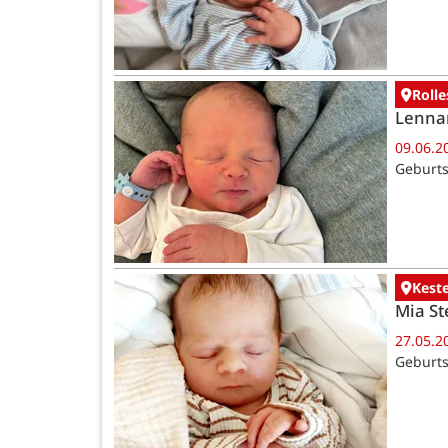
Rolle
Lenna
09.06.2
Geburts
Kest
Mia St
27.05.2
Geburts