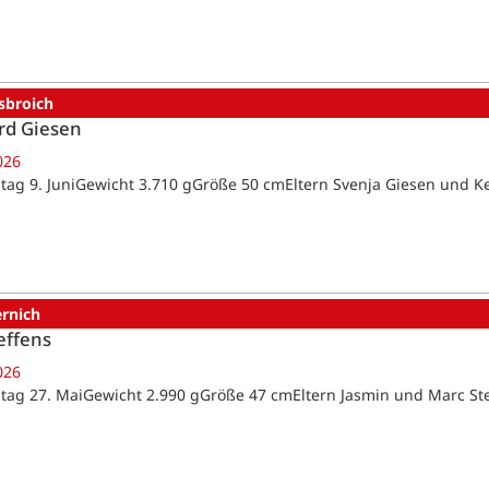
sbroich
rd Giesen
026
tag 9. JuniGewicht 3.710 gGröße 50 cmEltern Svenja Giesen und K
ernich
effens
026
tag 27. MaiGewicht 2.990 gGröße 47 cmEltern Jasmin und Marc St