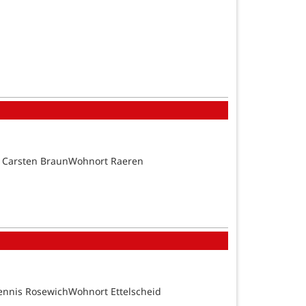
d Carsten BraunWohnort Raeren
ennis RosewichWohnort Ettelscheid