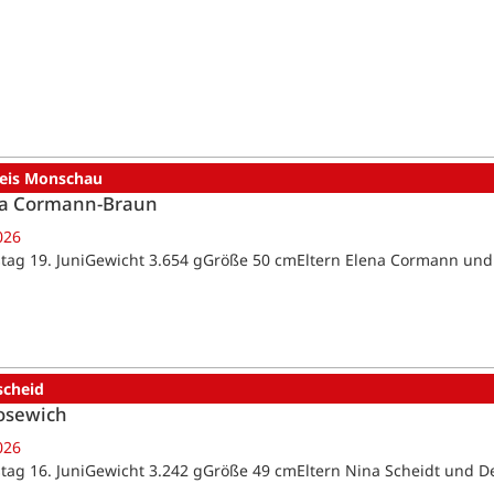
reis Monschau
a Cormann-Braun
026
tag 19. JuniGewicht 3.654 gGröße 50 cmEltern Elena Cormann un
scheid
osewich
026
tag 16. JuniGewicht 3.242 gGröße 49 cmEltern Nina Scheidt und D