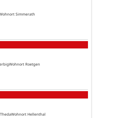
tsWohnort Simmerath
BerbigWohnort Roetgen
 ThedaWohnort Hellenthal