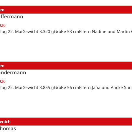
en
Offermann
026
tag 22. MaiGewicht 3.320 gGröße 53 cmEltern Nadine und Marti
en
Sundermann
026
tag 22. MaiGewicht 3.855 gGröße 56 cmEltern Jana und Andre 
enich
Thomas