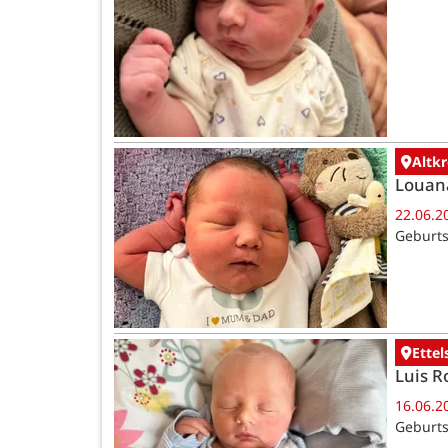
Altk
Louan
22.06.2
Geburts
Ettel
Luis R
16.06.2
Geburts