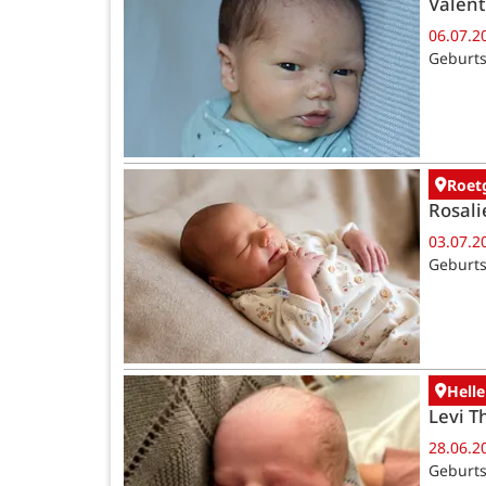
Valent
06.07.2
Geburts
Roet
Rosali
03.07.2
Geburts
Helle
Levi T
28.06.2
Geburts