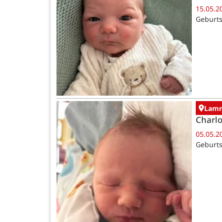
15.05.2
Geburts
Lamm
Charlo
05.05.2
Geburts