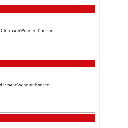
n OffermannWohnort Konzen
SundermannWohnort Konzen