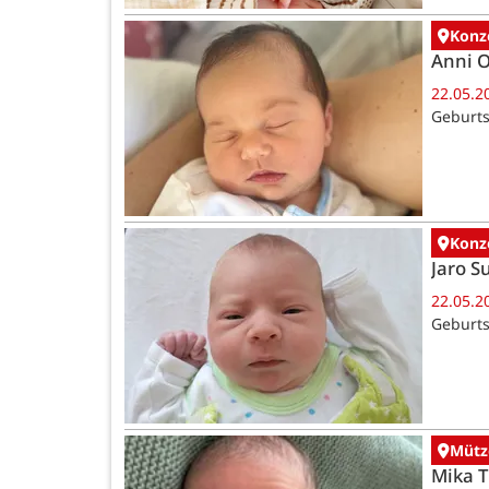
Konz
Anni 
22.05.2
Geburts
Konz
Jaro 
22.05.2
Geburts
Mütz
Mika 