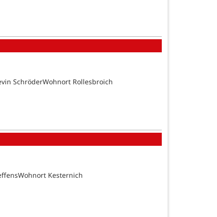
evin SchröderWohnort Rollesbroich
effensWohnort Kesternich