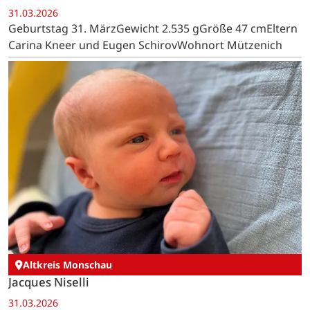
31.03.2026
Geburtstag 31. MärzGewicht 2.535 gGröße 47 cmEltern
Carina Kneer und Eugen SchirovWohnort Mützenich
Altkreis Monschau
Jacques Niselli
31.03.2026