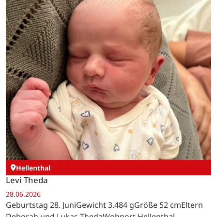
Hellenthal
Levi Theda
28.06.2026
Geburtstag 28. JuniGewicht 3.484 gGröße 52 cmEltern
Deborah und Lukas ThedaWohnort Hellenthal