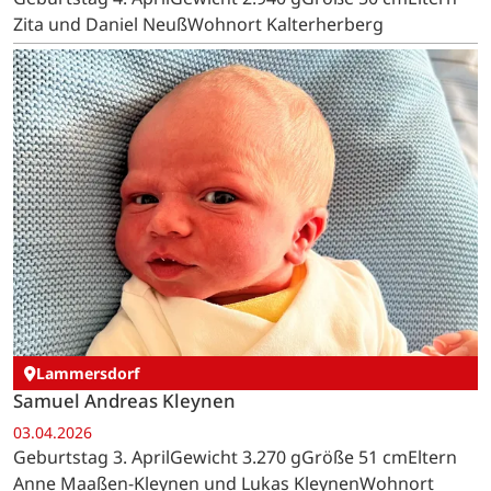
Zita und Daniel NeußWohnort Kalterherberg
Lammersdorf
Samuel Andreas Kleynen
03.04.2026
Geburtstag 3. AprilGewicht 3.270 gGröße 51 cmEltern
Anne Maaßen-Kleynen und Lukas KleynenWohnort