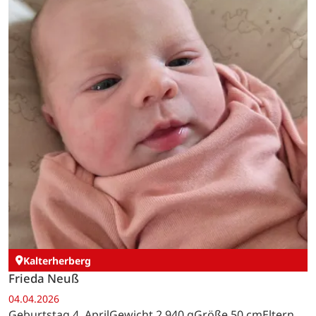
Kalterherberg
Frieda Neuß
04.04.2026
Geburtstag 4. AprilGewicht 2.940 gGröße 50 cmEltern