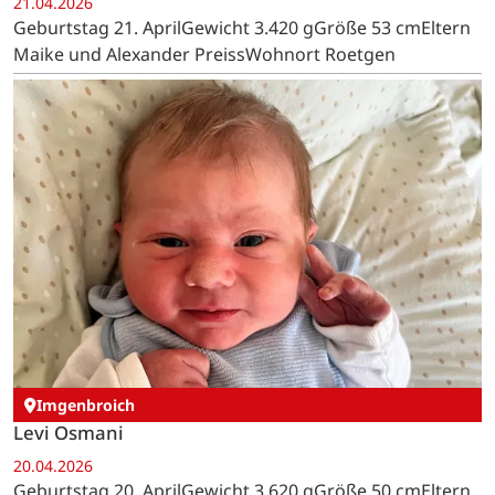
21.04.2026
Geburtstag 21. AprilGewicht 3.420 gGröße 53 cmEltern
Maike und Alexander PreissWohnort Roetgen
Imgenbroich
Levi Osmani
20.04.2026
Geburtstag 20. AprilGewicht 3.620 gGröße 50 cmEltern