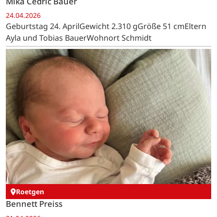
Mika Cedric Bauer
24.04.2026
Geburtstag 24. AprilGewicht 2.310 gGröße 51 cmEltern
Ayla und Tobias BauerWohnort Schmidt
Roetgen
Bennett Preiss