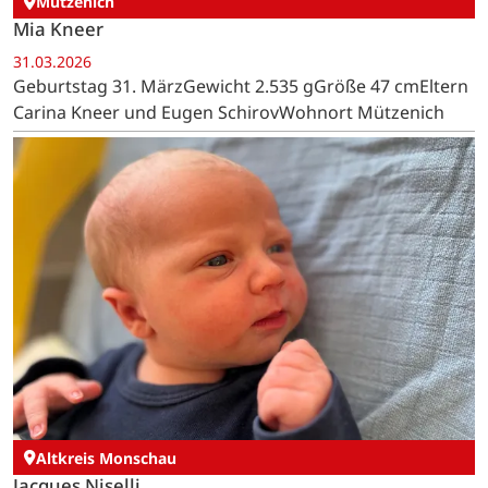
Mützenich
Mia Kneer
31.03.2026
Geburtstag 31. MärzGewicht 2.535 gGröße 47 cmEltern
Carina Kneer und Eugen SchirovWohnort Mützenich
Altkreis Monschau
Jacques Niselli