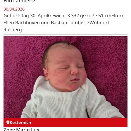
Elio Lambertz
30.04.2026
Geburtstag 30. AprilGewicht 3.332 gGröße 51 cmEltern
Ellen Bachhoven und Bastian LambertzWohnort
Rurberg
Kesternich
Zoey Marie Lux