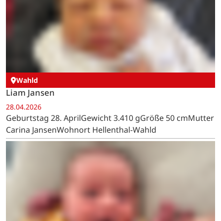
Zoey Marie Lux
28.04.2026
Geburtstag 28. AprilGewicht 3.800 gGröße 54 cmEltern
Jacqueline Kleinherne und Niclas LuxWohnort
Kesternich