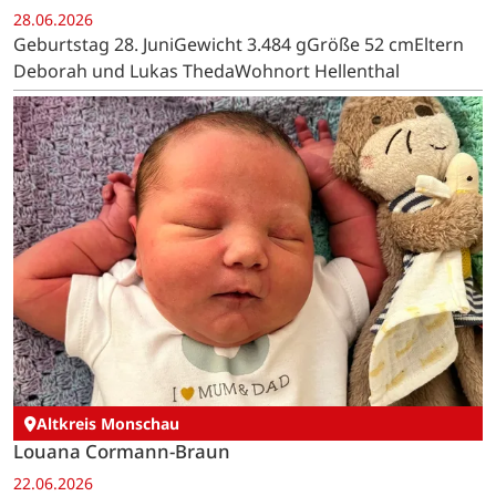
28.06.2026
Geburtstag 28. JuniGewicht 3.484 gGröße 52 cmEltern
Deborah und Lukas ThedaWohnort Hellenthal
Altkreis Monschau
Louana Cormann-Braun
22.06.2026