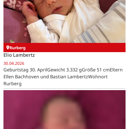
Schmidt
Paul Breuer
03.05.2026
Geburtstag 3. MaiGewicht 3.692 gGröße 55 cmEltern
Hannah Schröder und Felix BreuerWohnort Schmidt