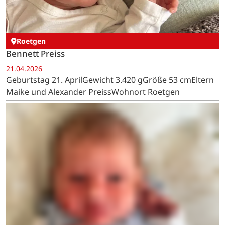
Schmidt
Mika Cedric Bauer
24.04.2026
Geburtstag 24. AprilGewicht 2.310 gGröße 51 cmEltern
Ayla und Tobias BauerWohnort Schmidt
Roetgen