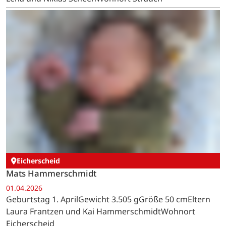
03.04.2026
Geburtstag 3. AprilGewicht 3.270 gGröße 51 cmEltern
Anne Maaßen-Kleynen und Lukas KleynenWohnort
Lammersdorf