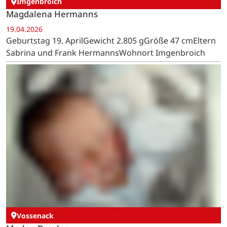
Luca und Ruven FuxWohnort Rott
Imgenbroich
Magdalena Hermanns
19.04.2026
Geburtstag 19. AprilGewicht 2.805 gGröße 47 cmEltern