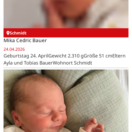
Strauch
Emil Schneider
28.04.2026
Geburtstag 28. AprilGewicht 3.340 gGröße 51 cmEltern
Janina und Stefan SchneiderWohnort Strauch