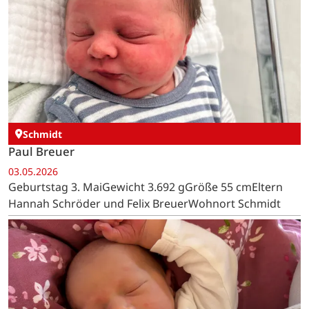
Lammersdorf
Charlotte Theresia Engelbach
05.05.2026
Geburtstag 5. MaiGewicht 3.020 gGröße 52 cmEltern
Liesa Engelbach und Christoph VormsteinWohnort
Lammersdorf