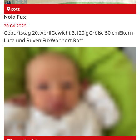
20.04.2026
Geburtstag 20. AprilGewicht 3.620 gGröße 50 cmEltern
Sarah und Mergim OsmaniWohnort Imgenbroich
Rott
Nola Fux
20.04.2026
Geburtstag 20. AprilGewicht 3.120 gGröße 50 cmEltern