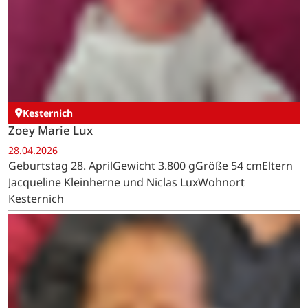
Rurberg
Elio Lambertz
30.04.2026
Geburtstag 30. AprilGewicht 3.332 gGröße 51 cmEltern
Ellen Bachhoven und Bastian LambertzWohnort
Rurberg
Kesternich