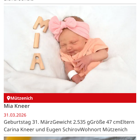
Strauch
Ivy Scheen
02.04.2026
Geburtstag 2. AprilGewicht 3.240 gGröße 49 cmEltern
Lena und Niklas ScheenWohnort Strauch