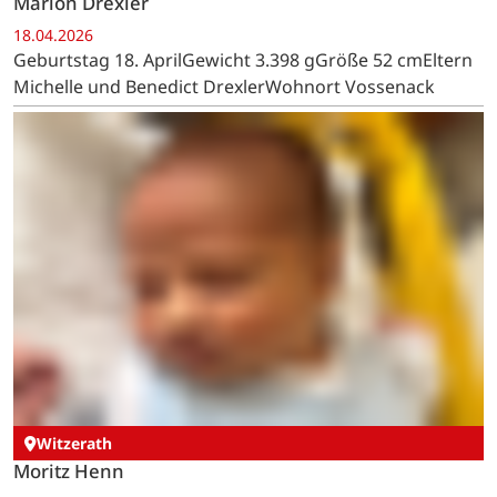
Sabrina und Frank HermannsWohnort Imgenbroich
Vossenack
Marlon Drexler
18.04.2026
Geburtstag 18. AprilGewicht 3.398 gGröße 52 cmEltern
Michelle und Benedict DrexlerWohnort Vossenack