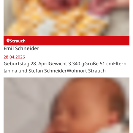
Wahld
Liam Jansen
28.04.2026
Geburtstag 28. AprilGewicht 3.410 gGröße 50 cmMutter
Carina JansenWohnort Hellenthal-Wahld