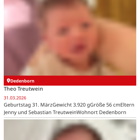
Mützenich
Mia Kneer
31.03.2026
Geburtstag 31. MärzGewicht 2.535 gGröße 47 cmEltern
Carina Kneer und Eugen SchirovWohnort Mützenich
Altkreis Monschau