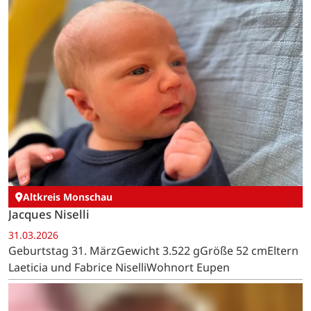
Eicherscheid
Mats Hammerschmidt
01.04.2026
Geburtstag 1. AprilGewicht 3.505 gGröße 50 cmEltern
Laura Frantzen und Kai HammerschmidtWohnort
Eicherscheid