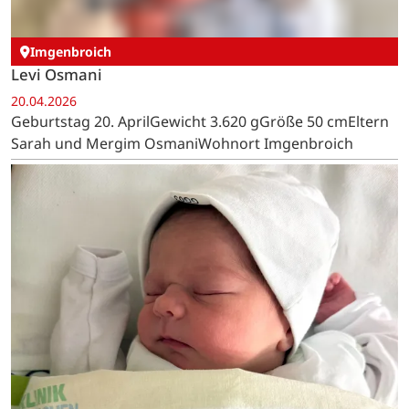
Bennett Preiss
21.04.2026
Geburtstag 21. AprilGewicht 3.420 gGröße 53 cmEltern
Maike und Alexander PreissWohnort Roetgen
Imgenbroich
Levi Osmani