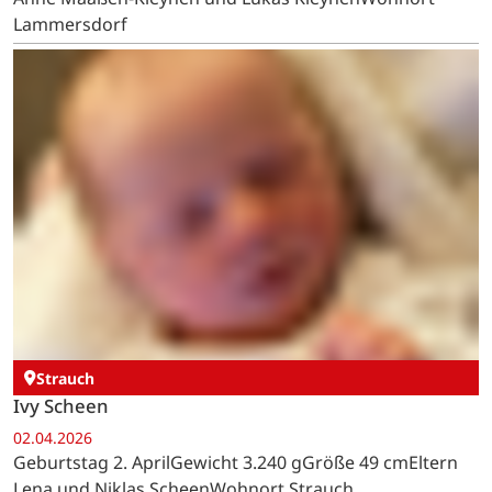
Frieda Neuß
04.04.2026
Geburtstag 4. AprilGewicht 2.940 gGröße 50 cmEltern
Zita und Daniel NeußWohnort Kalterherberg
Lammersdorf
Samuel Andreas Kleynen