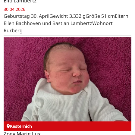
Elio Lambertz
30.04.2026
Geburtstag 30. AprilGewicht 3.332 gGröße 51 cmEltern
Ellen Bachhoven und Bastian LambertzWohnort
Rurberg
Kesternich
Zoey Marie Lux