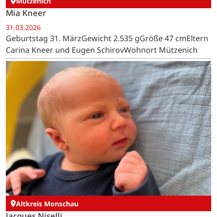
Mützenich
Mia Kneer
31.03.2026
Geburtstag 31. MärzGewicht 2.535 gGröße 47 cmEltern
Carina Kneer und Eugen SchirovWohnort Mützenich
Altkreis Monschau
Jacques Niselli