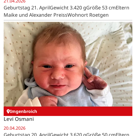
21.04.2026
Geburtstag 21. AprilGewicht 3.420 gGröße 53 cmEltern
Maike und Alexander PreissWohnort Roetgen
Imgenbroich
Levi Osmani
20.04.2026
Geburtstag 20. AprilGewicht 3.620 gGröße 50 cmEltern