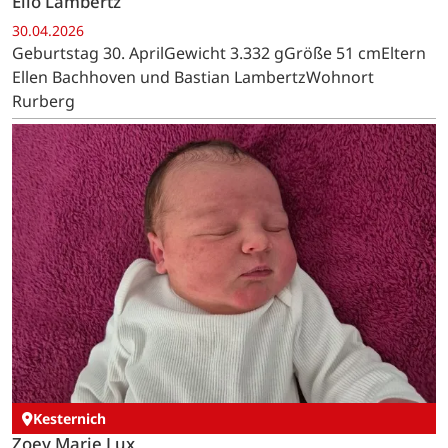
Elio Lambertz
30.04.2026
Geburtstag 30. AprilGewicht 3.332 gGröße 51 cmEltern
Ellen Bachhoven und Bastian LambertzWohnort
Rurberg
Kesternich
Zoey Marie Lux