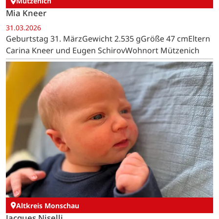
Mützenich
Mia Kneer
31.03.2026
Geburtstag 31. MärzGewicht 2.535 gGröße 47 cmEltern
Carina Kneer und Eugen SchirovWohnort Mützenich
Altkreis Monschau
Jacques Niselli