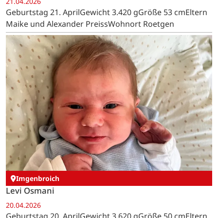
21.04.2026
Geburtstag 21. AprilGewicht 3.420 gGröße 53 cmEltern
Maike und Alexander PreissWohnort Roetgen
Imgenbroich
Levi Osmani
20.04.2026
Geburtstag 20. AprilGewicht 3.620 gGröße 50 cmEltern