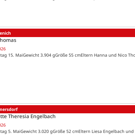
enich
Thomas
026
tag 15. MaiGewicht 3.904 gGröße 55 cmEltern Hanna und Nico T
ersdorf
tte Theresia Engelbach
026
tag 5. MaiGewicht 3.020 gGröße 52 cmEltern Liesa Engelbach un