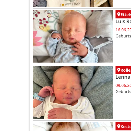
Ettel
Luis R
16.06.2
Geburts
Rolle
Lenna
09.06.2
Geburts
Kest