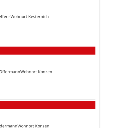
effensWohnort Kesternich
n OffermannWohnort Konzen
SundermannWohnort Konzen