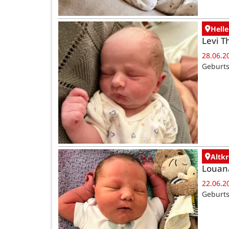
Helle
Levi T
28.06.2
Geburts
Altk
Louan
22.06.2
Geburts