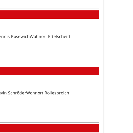
ennis RosewichWohnort Ettelscheid
evin SchröderWohnort Rollesbroich