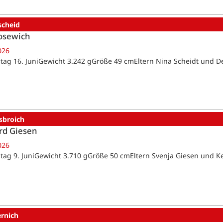
scheid
osewich
026
tag 16. JuniGewicht 3.242 gGröße 49 cmEltern Nina Scheidt und D
sbroich
rd Giesen
026
tag 9. JuniGewicht 3.710 gGröße 50 cmEltern Svenja Giesen und K
ernich