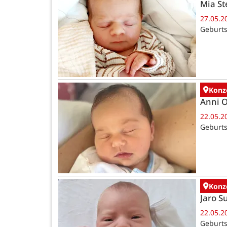
Mia St
27.05.2
Geburts
Konz
Anni 
22.05.2
Geburts
Konz
Jaro 
22.05.2
Geburts