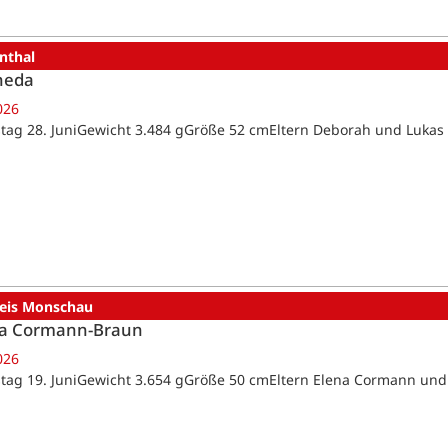
nthal
heda
026
tag 28. JuniGewicht 3.484 gGröße 52 cmEltern Deborah und Lukas
reis Monschau
a Cormann-Braun
026
tag 19. JuniGewicht 3.654 gGröße 50 cmEltern Elena Cormann un