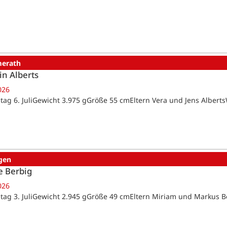
erath
in Alberts
026
tag 6. JuliGewicht 3.975 gGröße 55 cmEltern Vera und Jens Alber
gen
e Berbig
026
tag 3. JuliGewicht 2.945 gGröße 49 cmEltern Miriam und Markus 