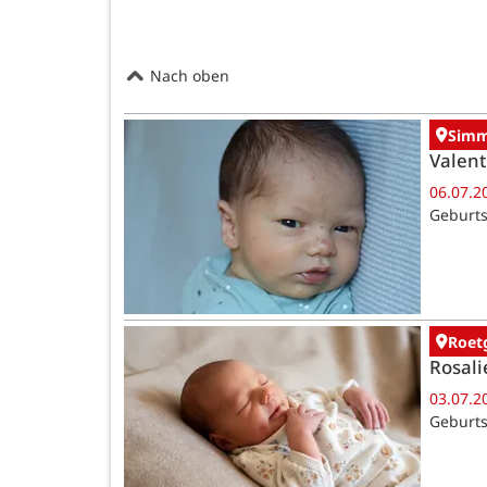
Nach oben
Simm
Valent
06.07.2
Geburts
Roet
Rosali
03.07.2
Geburts