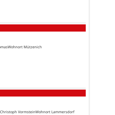
homasWohnort Mützenich
d Christoph VormsteinWohnort Lammersdorf