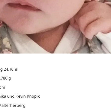
g 24. Juni
.780 g
 cm
nika und Kevin Knopik
Kalterherberg