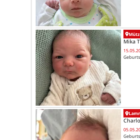
Mütz
Mika 
15.05.2
Geburts
Lamm
Charlo
05.05.2
Geburts