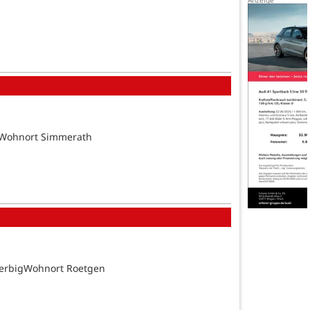
tsWohnort Simmerath
BerbigWohnort Roetgen