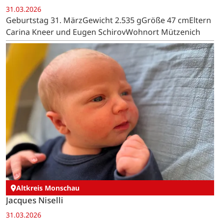
31.03.2026
Geburtstag 31. MärzGewicht 2.535 gGröße 47 cmEltern
Carina Kneer und Eugen SchirovWohnort Mützenich
Altkreis Monschau
Jacques Niselli
31.03.2026