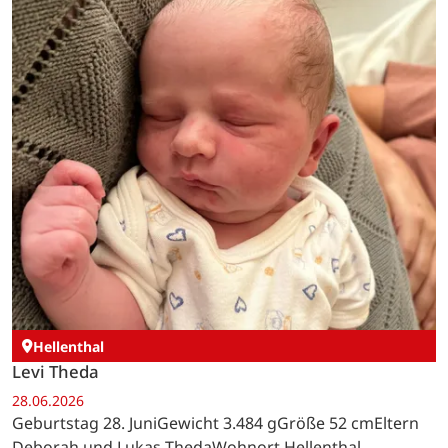
Hellenthal
Levi Theda
28.06.2026
Geburtstag 28. JuniGewicht 3.484 gGröße 52 cmEltern
Deborah und Lukas ThedaWohnort Hellenthal