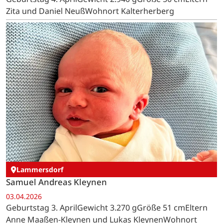
Zita und Daniel NeußWohnort Kalterherberg
Lammersdorf
Samuel Andreas Kleynen
03.04.2026
Geburtstag 3. AprilGewicht 3.270 gGröße 51 cmEltern
Anne Maaßen-Kleynen und Lukas KleynenWohnort