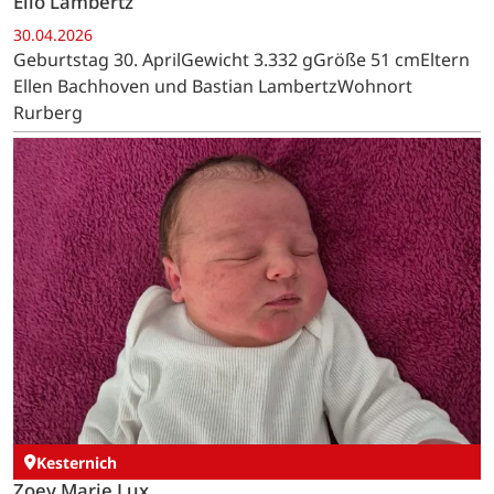
Elio Lambertz
30.04.2026
Geburtstag 30. AprilGewicht 3.332 gGröße 51 cmEltern
Ellen Bachhoven und Bastian LambertzWohnort
Rurberg
Kesternich
Zoey Marie Lux