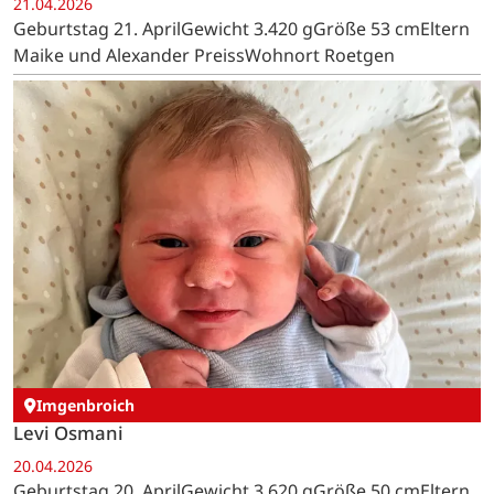
21.04.2026
Geburtstag 21. AprilGewicht 3.420 gGröße 53 cmEltern
Maike und Alexander PreissWohnort Roetgen
Imgenbroich
Levi Osmani
20.04.2026
Geburtstag 20. AprilGewicht 3.620 gGröße 50 cmEltern