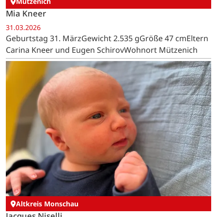
Mützenich
Mia Kneer
31.03.2026
Geburtstag 31. MärzGewicht 2.535 gGröße 47 cmEltern
Carina Kneer und Eugen SchirovWohnort Mützenich
Altkreis Monschau
Jacques Niselli