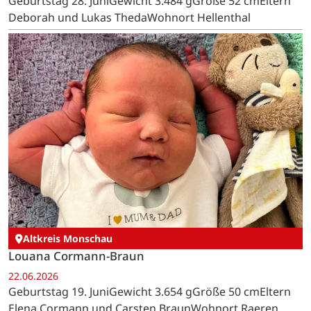
Geburtstag 28. JuniGewicht 3.484 gGröße 52 cmEltern
Deborah und Lukas ThedaWohnort Hellenthal
Altkreis Monschau
Louana Cormann-Braun
22.06.2026
Geburtstag 19. JuniGewicht 3.654 gGröße 50 cmEltern
Elena Cormann und Carsten BraunWohnort Raeren