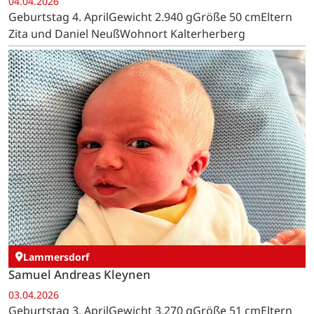
04.04.2026
Geburtstag 4. AprilGewicht 2.940 gGröße 50 cmEltern
Zita und Daniel NeußWohnort Kalterherberg
Lammersdorf
Samuel Andreas Kleynen
03.04.2026
Geburtstag 3. AprilGewicht 3.270 gGröße 51 cmEltern