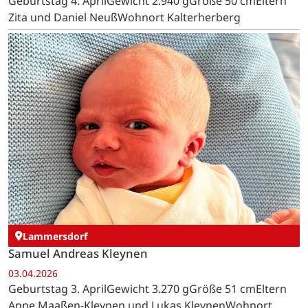
Geburtstag 4. AprilGewicht 2.940 gGröße 50 cmEltern
Zita und Daniel NeußWohnort Kalterherberg
Lammersdorf
Samuel Andreas Kleynen
03.04.2026
Geburtstag 3. AprilGewicht 3.270 gGröße 51 cmEltern
Anne Maaßen-Kleynen und Lukas KleynenWohnort