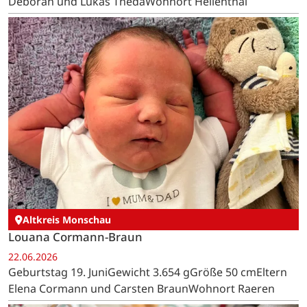
Deborah und Lukas ThedaWohnort Hellenthal
Altkreis Monschau
Louana Cormann-Braun
22.06.2026
Geburtstag 19. JuniGewicht 3.654 gGröße 50 cmEltern
Elena Cormann und Carsten BraunWohnort Raeren