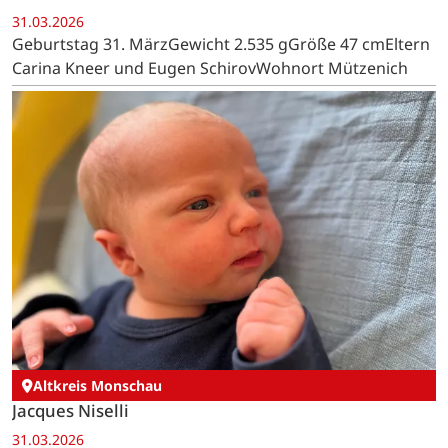
31.03.2026
Geburtstag 31. MärzGewicht 2.535 gGröße 47 cmEltern
Carina Kneer und Eugen SchirovWohnort Mützenich
Altkreis Monschau
Jacques Niselli
31.03.2026