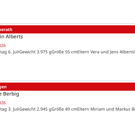
erath
in Alberts
026
tag 6. JuliGewicht 3.975 gGröße 55 cmEltern Vera und Jens Alber
gen
e Berbig
026
tag 3. JuliGewicht 2.945 gGröße 49 cmEltern Miriam und Markus 