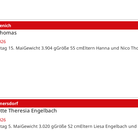
enich
Thomas
026
tag 15. MaiGewicht 3.904 gGröße 55 cmEltern Hanna und Nico T
ersdorf
tte Theresia Engelbach
026
tag 5. MaiGewicht 3.020 gGröße 52 cmEltern Liesa Engelbach un