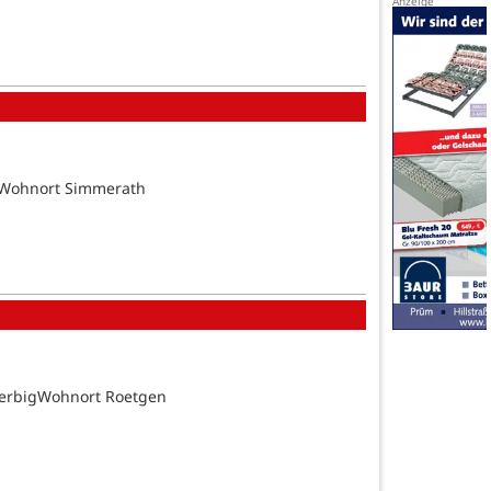
tsWohnort Simmerath
BerbigWohnort Roetgen