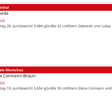
nthal
heda
026
tag 28. JuniGewicht 3.484 gGröße 52 cmEltern Deborah und Lukas
reis Monschau
a Cormann-Braun
026
tag 19. JuniGewicht 3.654 gGröße 50 cmEltern Elena Cormann un