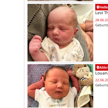
Helle
Levi T
28.06.2
Geburts
Altk
Louan
22.06.2
Geburts