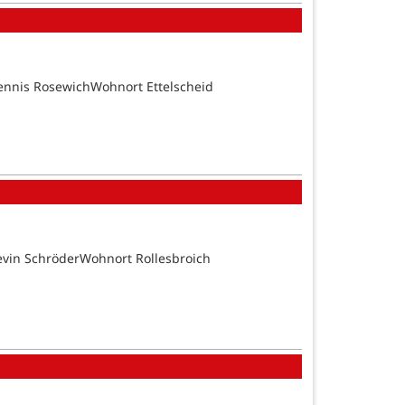
ennis RosewichWohnort Ettelscheid
evin SchröderWohnort Rollesbroich