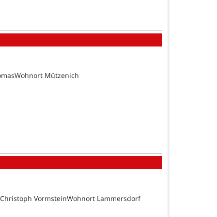
homasWohnort Mützenich
d Christoph VormsteinWohnort Lammersdorf