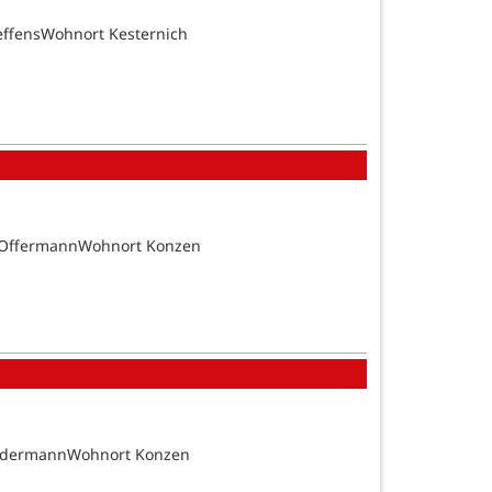
effensWohnort Kesternich
n OffermannWohnort Konzen
SundermannWohnort Konzen