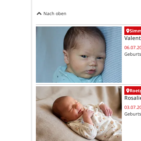
Nach oben
Simm
Valent
06.07.2
Geburts
Roet
Rosali
03.07.2
Geburts