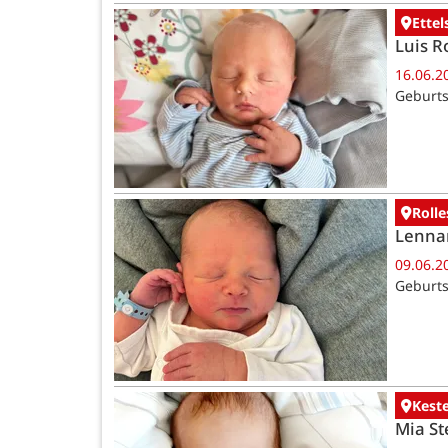
Ettel
Luis R
16.06.2
Geburts
Rolle
Lenna
09.06.2
Geburts
Kest
Mia St