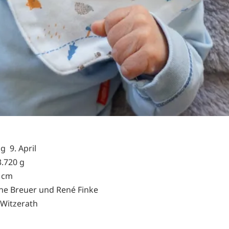
g 9. April
.720 g
 cm
ne Breuer und René Finke
Witzerath