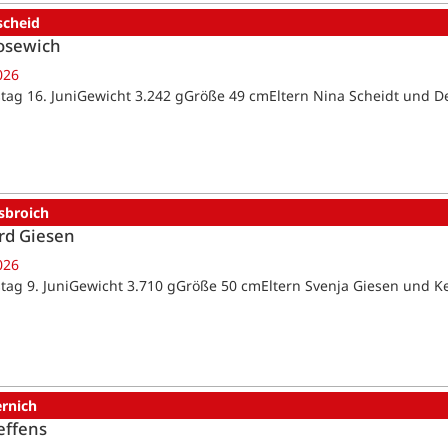
scheid
osewich
026
tag 16. JuniGewicht 3.242 gGröße 49 cmEltern Nina Scheidt und D
sbroich
rd Giesen
026
tag 9. JuniGewicht 3.710 gGröße 50 cmEltern Svenja Giesen und K
ernich
effens