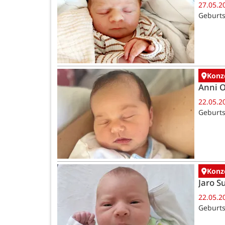
27.05.2
Geburts
Konz
Anni 
22.05.2
Geburts
Konz
Jaro 
22.05.2
Geburts