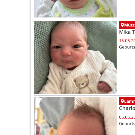
Mütz
Mika 
15.05.2
Geburts
Lamm
Charlo
05.05.2
Geburts