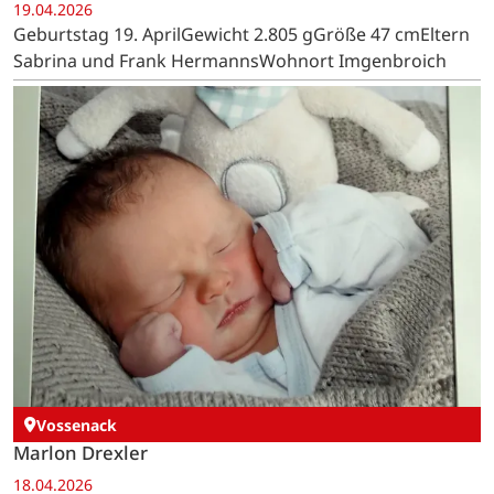
19.04.2026
Geburtstag 19. AprilGewicht 2.805 gGröße 47 cmEltern
Sabrina und Frank HermannsWohnort Imgenbroich
Vossenack
Marlon Drexler
18.04.2026