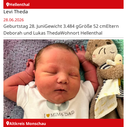
Hellenthal
Levi Theda
28.06.2026
Geburtstag 28. JuniGewicht 3.484 gGröße 52 cmEltern
Deborah und Lukas ThedaWohnort Hellenthal
Altkreis Monschau