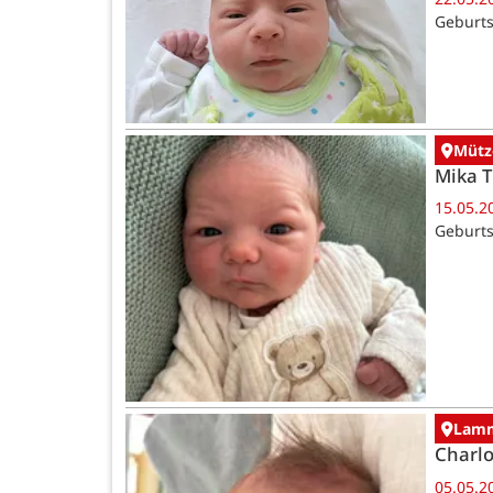
Geburts
Mütz
Mika 
15.05.2
Geburts
Lamm
Charlo
05.05.2