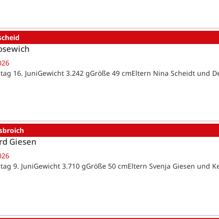
scheid
osewich
026
tag 16. JuniGewicht 3.242 gGröße 49 cmEltern Nina Scheidt und D
sbroich
rd Giesen
026
tag 9. JuniGewicht 3.710 gGröße 50 cmEltern Svenja Giesen und K