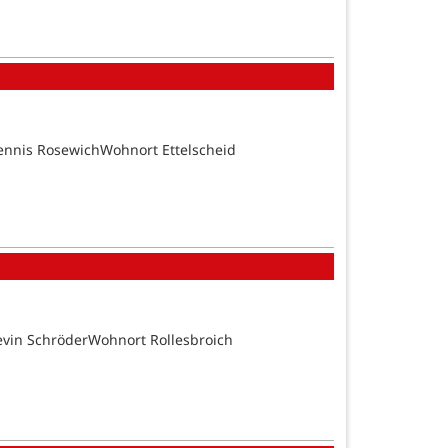
ennis RosewichWohnort Ettelscheid
evin SchröderWohnort Rollesbroich