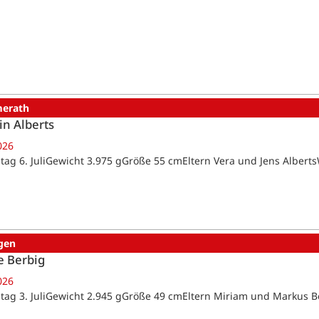
erath
in Alberts
026
tag 6. JuliGewicht 3.975 gGröße 55 cmEltern Vera und Jens Alber
gen
e Berbig
026
tag 3. JuliGewicht 2.945 gGröße 49 cmEltern Miriam und Markus 