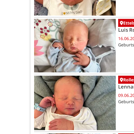
Ettel
Luis R
16.06.2
Geburts
Rolle
Lenna
09.06.2
Geburts