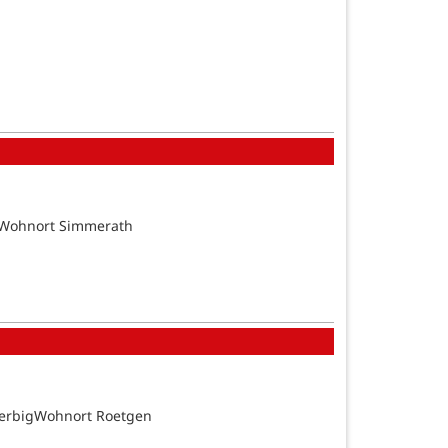
tsWohnort Simmerath
BerbigWohnort Roetgen