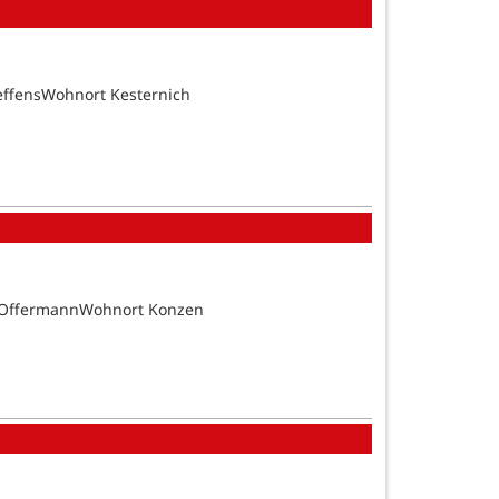
effensWohnort Kesternich
n OffermannWohnort Konzen