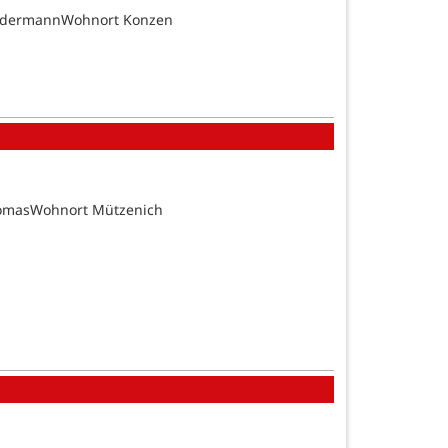
SundermannWohnort Konzen
homasWohnort Mützenich