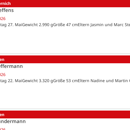
ernich
effens
026
tag 27. MaiGewicht 2.990 gGröße 47 cmEltern Jasmin und Marc St
en
Offermann
026
tag 22. MaiGewicht 3.320 gGröße 53 cmEltern Nadine und Marti
en
Sundermann
026