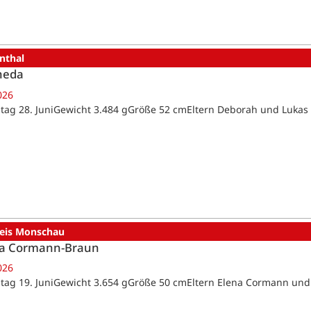
nthal
heda
026
tag 28. JuniGewicht 3.484 gGröße 52 cmEltern Deborah und Lukas
reis Monschau
a Cormann-Braun
026
tag 19. JuniGewicht 3.654 gGröße 50 cmEltern Elena Cormann un