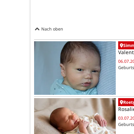
Nach oben
Simm
Valent
06.07.2
Geburts
Roet
Rosali
03.07.2
Geburts