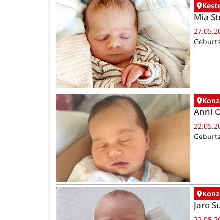
Kest
Mia St
27.05.2
Geburts
Konz
Anni 
22.05.2
Geburts
Konz
Jaro 
22.05.2