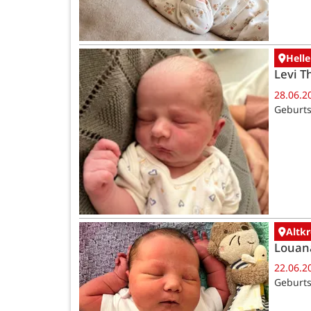
Helle
Levi T
28.06.2
Geburts
Altk
Louan
22.06.2
Geburts