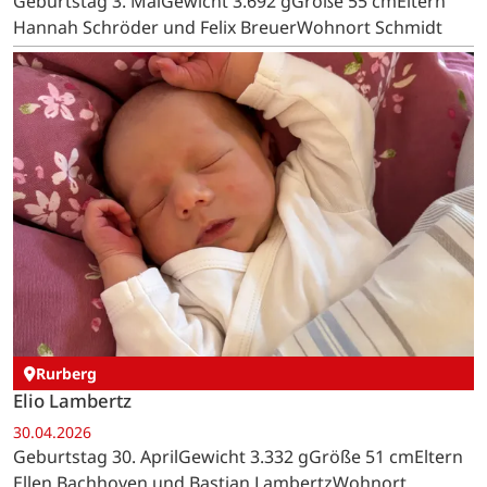
Geburtstag 3. MaiGewicht 3.692 gGröße 55 cmEltern
Hannah Schröder und Felix BreuerWohnort Schmidt
Rurberg
Elio Lambertz
30.04.2026
Geburtstag 30. AprilGewicht 3.332 gGröße 51 cmEltern
Ellen Bachhoven und Bastian LambertzWohnort