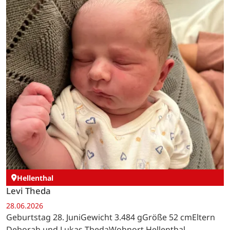
Hellenthal
Levi Theda
28.06.2026
Geburtstag 28. JuniGewicht 3.484 gGröße 52 cmEltern
Deborah und Lukas ThedaWohnort Hellenthal