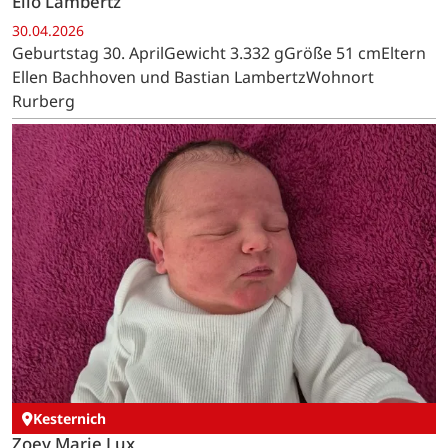
Elio Lambertz
30.04.2026
Geburtstag 30. AprilGewicht 3.332 gGröße 51 cmEltern
Ellen Bachhoven und Bastian LambertzWohnort
Rurberg
Kesternich
Zoey Marie Lux