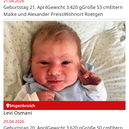
21.04.2026
Geburtstag 21. AprilGewicht 3.420 gGröße 53 cmEltern
Maike und Alexander PreissWohnort Roetgen
Imgenbroich
Levi Osmani
20.04.2026
Geburtstag 20. AprilGewicht 3.620 gGröße 50 cmEltern