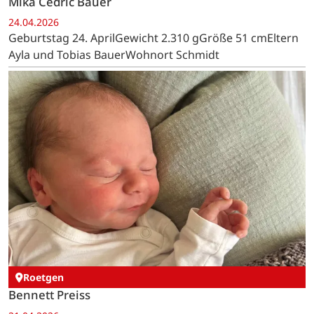
Mika Cedric Bauer
24.04.2026
Geburtstag 24. AprilGewicht 2.310 gGröße 51 cmEltern
Ayla und Tobias BauerWohnort Schmidt
Roetgen
Bennett Preiss