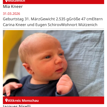
Mützenich
Mia Kneer
31.03.2026
Geburtstag 31. MärzGewicht 2.535 gGröße 47 cmEltern
Carina Kneer und Eugen SchirovWohnort Mützenich
Altkreis Monschau
Jacques Niselli