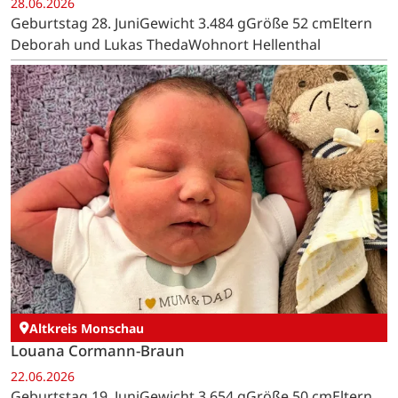
28.06.2026
Geburtstag 28. JuniGewicht 3.484 gGröße 52 cmEltern
Deborah und Lukas ThedaWohnort Hellenthal
Altkreis Monschau
Louana Cormann-Braun
22.06.2026
Geburtstag 19. JuniGewicht 3.654 gGröße 50 cmEltern