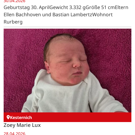
30.04.2026
Geburtstag 30. AprilGewicht 3.332 gGröße 51 cmEltern
Ellen Bachhoven und Bastian LambertzWohnort
Rurberg
Kesternich
Zoey Marie Lux
28.04.2026