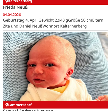
Kalterherberg
Frieda Neuß
04.04.2026
Geburtstag 4. AprilGewicht 2.940 gGröße 50 cmEltern
Zita und Daniel NeußWohnort Kalterherberg
Lammersdorf
Samuel Andreas Kleynen