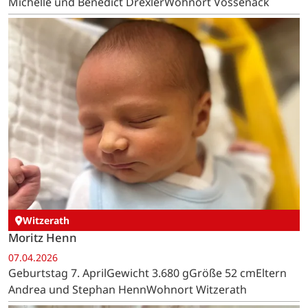
Michelle und Benedict DrexlerWohnort Vossenack
Witzerath
Moritz Henn
07.04.2026
Geburtstag 7. AprilGewicht 3.680 gGröße 52 cmEltern
Andrea und Stephan HennWohnort Witzerath