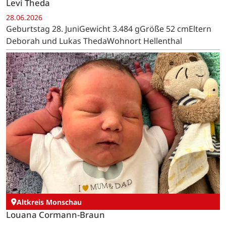
Levi Theda
28.06.2026
Geburtstag 28. JuniGewicht 3.484 gGröße 52 cmEltern
Deborah und Lukas ThedaWohnort Hellenthal
Altkreis Monschau
Louana Cormann-Braun