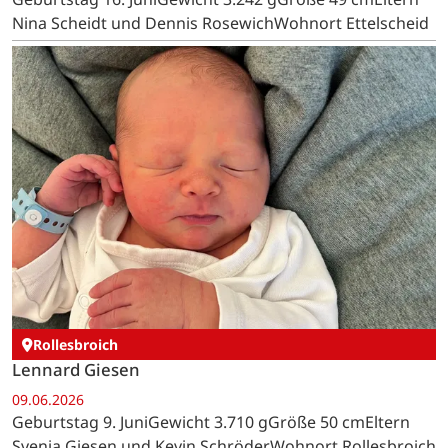
Nina Scheidt und Dennis RosewichWohnort Ettelscheid
Rollesbroich
Lennard Giesen
09.06.2026
Geburtstag 9. JuniGewicht 3.710 gGröße 50 cmEltern
Svenja Giesen und Kevin SchröderWohnort Rollesbroich