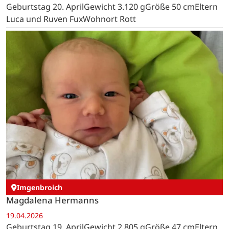
Geburtstag 20. AprilGewicht 3.120 gGröße 50 cmEltern
Luca und Ruven FuxWohnort Rott
Imgenbroich
Magdalena Hermanns
19.04.2026
Geburtstag 19. AprilGewicht 2.805 gGröße 47 cmEltern