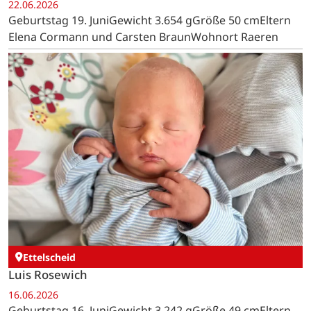
22.06.2026
Geburtstag 19. JuniGewicht 3.654 gGröße 50 cmEltern
Elena Cormann und Carsten BraunWohnort Raeren
Ettelscheid
Luis Rosewich
16.06.2026
Geburtstag 16. JuniGewicht 3.242 gGröße 49 cmEltern