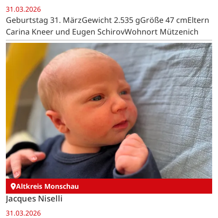
31.03.2026
Geburtstag 31. MärzGewicht 2.535 gGröße 47 cmEltern
Carina Kneer und Eugen SchirovWohnort Mützenich
Altkreis Monschau
Jacques Niselli
31.03.2026