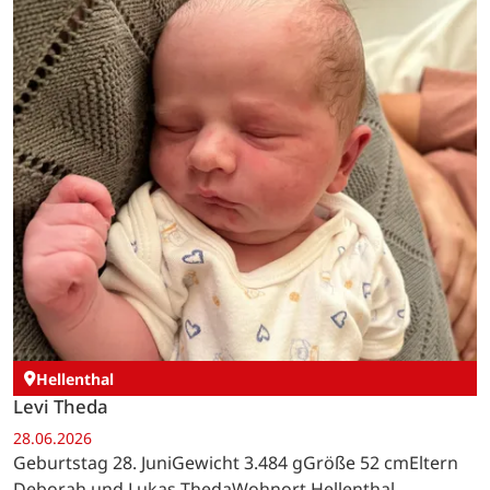
Hellenthal
Levi Theda
28.06.2026
Geburtstag 28. JuniGewicht 3.484 gGröße 52 cmEltern
Deborah und Lukas ThedaWohnort Hellenthal