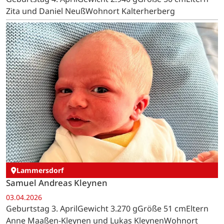
Zita und Daniel NeußWohnort Kalterherberg
Lammersdorf
Samuel Andreas Kleynen
03.04.2026
Geburtstag 3. AprilGewicht 3.270 gGröße 51 cmEltern
Anne Maaßen-Kleynen und Lukas KleynenWohnort