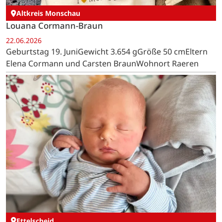
Altkreis Monschau
Louana Cormann-Braun
22.06.2026
Geburtstag 19. JuniGewicht 3.654 gGröße 50 cmEltern
Elena Cormann und Carsten BraunWohnort Raeren
Ettelscheid