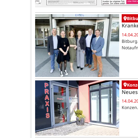
Bitbu
Kranke
14.04.2
Bitburg
Notaufn
Konz
Neues 
14.04.2
Konzen.