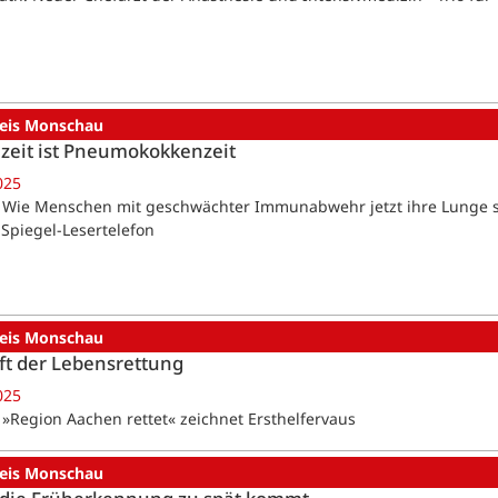
reis Monschau
zeit ist Pneumokokkenzeit
025
 Wie Menschen mit geschwächter Immunabwehr jetzt ihre Lunge 
piegel-Lesertelefon
reis Monschau
t der Lebensrettung
025
 »Region Aachen rettet« zeichnet Ersthelfervaus
reis Monschau