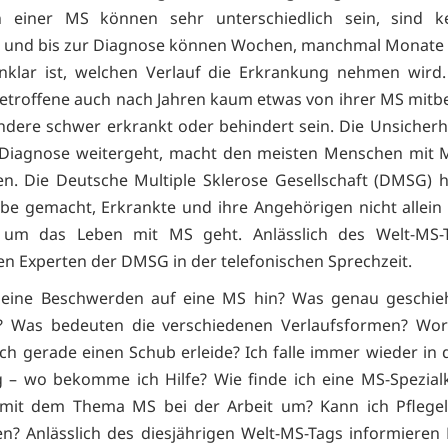
n einer MS können sehr unterschiedlich sein, sind k
, und bis zur Diagnose können Wochen, manchmal Monate
nklar ist, welchen Verlauf die Erkrankung nehmen wird
etroffene auch nach Jahren kaum etwas von ihrer MS mit
dere schwer erkrankt oder behindert sein. Die Unsicherhe
 Diagnose weitergeht, macht den meisten Menschen mit 
en. Die Deutsche Multiple Sklerose Gesellschaft (DMSG) h
be gemacht, Erkrankte und ihre Angehörigen nicht allein 
um das Leben mit MS geht. Anlässlich des Welt-MS-
en Experten der DMSG in der telefonischen Sprechzeit.
eine Beschwerden auf eine MS hin? Was genau geschieh
? Was bedeuten die verschiedenen Verlaufsformen? Wo
 ich gerade einen Schub erleide? Ich falle immer wieder in 
– wo bekomme ich Hilfe? Wie finde ich eine MS-Spezialk
 mit dem Thema MS bei der Arbeit um? Kann ich Pflegel
n? Anlässlich des diesjährigen Welt-MS-Tags informieren 