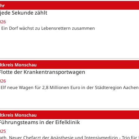
uhr
jede Sekunde zählt
026
. Ein Dorf wächst zu Lebensrettern zusammen
ltkreis Monschau
Flotte der Krankentransportwagen
026
 Elf neue Wagen für 2,8 Millionen Euro in der Städteregion Aachen
ltkreis Monschau
ührungsteams in der Eifelklinik
025
th. Neuer Chefarzt der Anästhesie und Intensivmedizin - Trio für