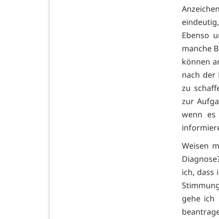
Anzeiche
eindeutig
Ebenso u
manche B
können an
nach der
zu schaff
zur Aufga
wenn es 
informier
Weisen m
Diagnose
ich, dass
Stimmung 
gehe ich
beantrage