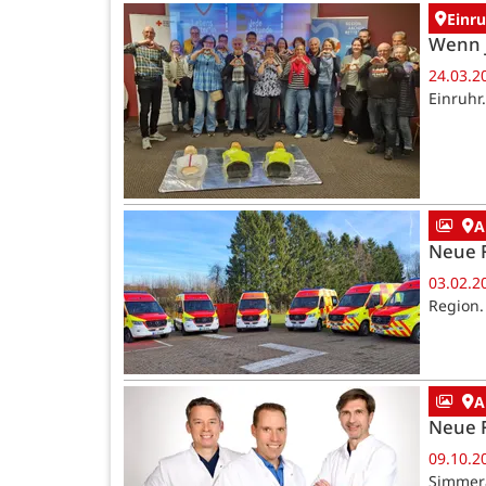
Einr
Wenn 
24.03.2
Einruhr
A
Neue 
03.02.2
Region.
A
Neue F
09.10.2
Simmera