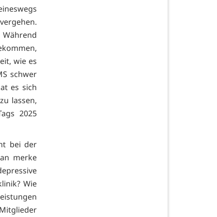
eineswegs
 vergehen.
. Während
bekommen,
it, wie es
MS schwer
at es sich
zu lassen,
Tags 2025
t bei der
ran merke
depressive
linik? Wie
eistungen
Mitglieder