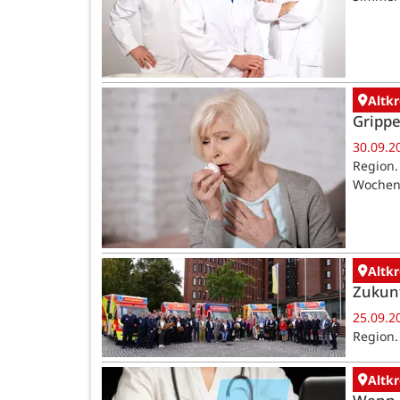
Altk
Grippe
30.09.2
Region.
WochenS
Altk
Zukunf
25.09.2
Region.
Altk