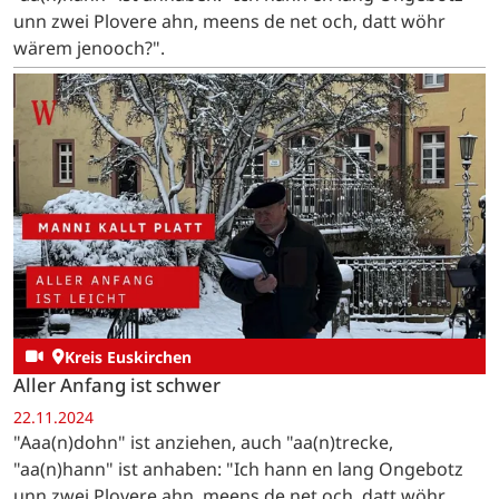
unn zwei Plovere ahn, meens de net och, datt wöhr
wärem jenooch?".
Kreis Euskirchen
Aller Anfang ist schwer
22.11.2024
"Aaa(n)dohn" ist anziehen, auch "aa(n)trecke,
"aa(n)hann" ist anhaben: "Ich hann en lang Ongebotz
unn zwei Plovere ahn, meens de net och, datt wöhr