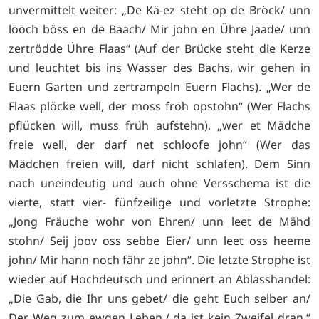
unvermittelt weiter: „De Kä-ez steht op de Bröck/ unn
lööch böss en de Baach/ Mir john en Ühre Jaade/ unn
zertrödde Ühre Flaas“ (Auf der Brücke steht die Kerze
und leuchtet bis ins Wasser des Bachs, wir gehen in
Euern Garten und zertrampeln Euern Flachs). „Wer de
Flaas plöcke well, der moss fröh opstohn“ (Wer Flachs
pflücken will, muss früh aufstehn), „wer et Mädche
freie well, der darf net schloofe john“ (Wer das
Mädchen freien will, darf nicht schlafen). Dem Sinn
nach uneindeutig und auch ohne Versschema ist die
vierte, statt vier- fünfzeilige und vorletzte Strophe:
„Jong Fräuche wohr von Ehren/ unn leet de Mähd
stohn/ Seij joov oss sebbe Eier/ unn leet oss heeme
john/ Mir hann noch fähr ze john“. Die letzte Strophe ist
wieder auf Hochdeutsch und erinnert an Ablasshandel:
„Die Gab, die Ihr uns gebet/ die geht Euch selber an/
Der Weg zum ewgen Leben,/ da ist kein Zweifel dran.“