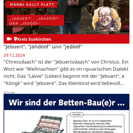
Kreis Euskirchen
"Jebuert", "Jähdööf" unn "jedööf"
29.12.2024
"Chressdaach" ist der "Jebuertsdaach" von Christus. Ein
Wort wie "Weihnachten" gibt es im ripuarischen Dialekt
nicht. Das "Lävve" (Leben) beginnt mit der "Jebuert", e
"Köngk" wird "jeboere". Das Kleinkind wird liebevoll
"Ditz" oder "Ditzje" genannt. …