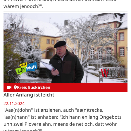
wärem jenooch?".
Kreis Euskirchen
Aller Anfang ist leicht
22.11.2024
"Aaa(n)dohn" ist anziehen, auch "aa(n)trecke,
"aa(n)hann" ist anhaben: "Ich hann en lang Ongebotz
unn zwei Plovere ahn, meens de net och, datt wöhr
wärem jenooch?".