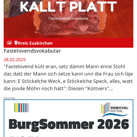
Kreis Euskirchen
Fastelovendsvokabular
28.02.2025
"Fastelovend kütt eran, setz dämm Mann enne Stohl
dar, datt der Mann sich setze kann unn die Frau sich läje
kann: E Stöckelche Weck, e Stöckelche Speck, alles, watt
die joode Möhn noch hätt": Diesen "Köttvers"
(Bettellied) sangen die "Pänz" von Bleibuir auf…