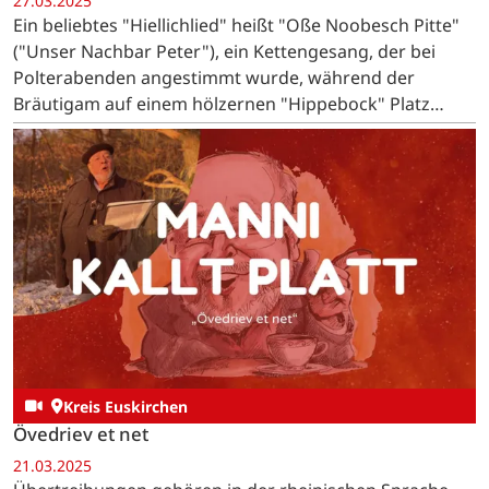
27.03.2025
Ein beliebtes "Hiellichlied" heißt "Oße Noobesch Pitte"
("Unser Nachbar Peter"), ein Kettengesang, der bei
Polterabenden angestimmt wurde, während der
Bräutigam auf einem hölzernen "Hippebock" Platz
nehmen musste.
Kreis Euskirchen
Övedriev et net
21.03.2025