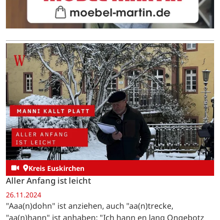
Kreis Euskirchen
Aller Anfang ist leicht
26.11.2024
"Aaa(n)dohn" ist anziehen, auch "aa(n)trecke,
"aa(n)hann" ist anhaben: "Ich hann en lang Ongebotz