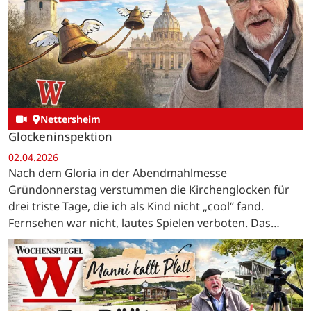
Nettersheim
Glockeninspektion
02.04.2026
Nach dem Gloria in der Abendmahlmesse
Gründonnerstag verstummen die Kirchenglocken für
drei triste Tage, die ich als Kind nicht „cool“ fand.
Fernsehen war nicht, lautes Spielen verboten. Das
Essen war eintönig, Karfreitag gabs Hering und
Kartoffeln, Karsamstag…