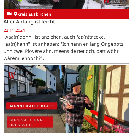
Kreis Euskirchen
Aller Anfang ist leicht
22.11.2024
"Aaa(n)dohn" ist anziehen, auch "aa(n)trecke,
"aa(n)hann" ist anhaben: "Ich hann en lang Ongebotz
unn zwei Plovere ahn, meens de net och, datt wöhr
wärem jenooch?".