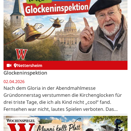
Nettersheim
Glockeninspektion
02.04.2026
Nach dem Gloria in der Abendmahlmesse
Gründonnerstag verstummen die Kirchenglocken für
drei triste Tage, die ich als Kind nicht „cool“ fand.
Fernsehen war nicht, lautes Spielen verboten. Das
Essen war eintönig, Karfreitag gabs Hering und
Kartoffeln, Karsamstag…