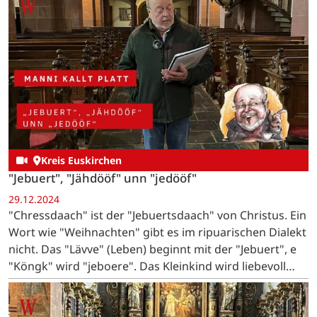
Kreis Euskirchen
"Jebuert", "Jähdööf" unn "jedööf"
29.12.2024
"Chressdaach" ist der "Jebuertsdaach" von Christus. Ein
Wort wie "Weihnachten" gibt es im ripuarischen Dialekt
nicht. Das "Lävve" (Leben) beginnt mit der "Jebuert", e
"Köngk" wird "jeboere". Das Kleinkind wird liebevoll
"Ditz" oder "Ditzje" genannt. …