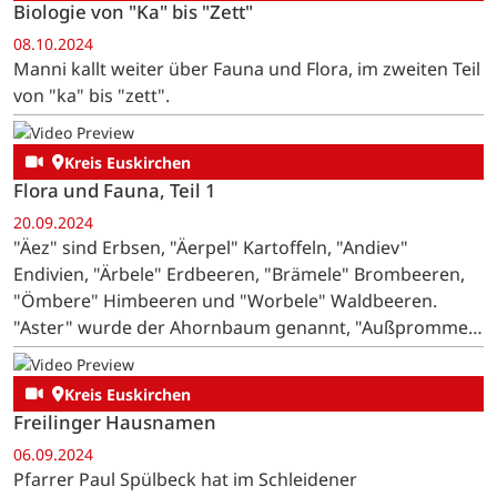
Biologie von "Ka" bis "Zett"
08.10.2024
Manni kallt weiter über Fauna und Flora, im zweiten Teil
von "ka" bis "zett".
Kreis Euskirchen
Flora und Fauna, Teil 1
20.09.2024
"Äez" sind Erbsen, "Äerpel" Kartoffeln, "Andiev"
Endivien, "Ärbele" Erdbeeren, "Brämele" Brombeeren,
"Ömbere" Himbeeren und "Worbele" Waldbeeren.
"Aster" wurde der Ahornbaum genannt, "Außpromme"
sommerreife Pflaumen, wegen abführender Wirkung
auch "Dresspromme". …
Kreis Euskirchen
Freilinger Hausnamen
06.09.2024
Pfarrer Paul Spülbeck hat im Schleidener