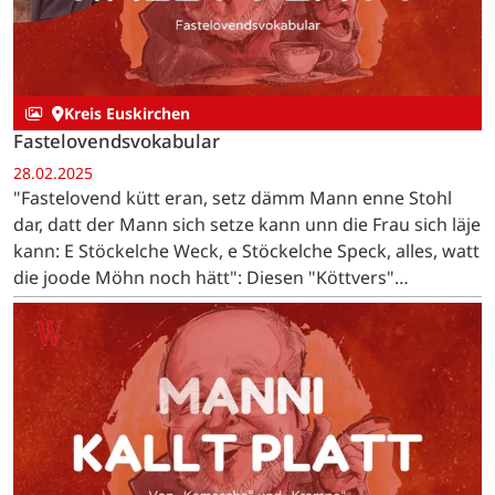
Kreis Euskirchen
Fastelovendsvokabular
28.02.2025
"Fastelovend kütt eran, setz dämm Mann enne Stohl
dar, datt der Mann sich setze kann unn die Frau sich läje
kann: E Stöckelche Weck, e Stöckelche Speck, alles, watt
die joode Möhn noch hätt": Diesen "Köttvers"
(Bettellied) sangen die "Pänz" von Bleibuir auf…