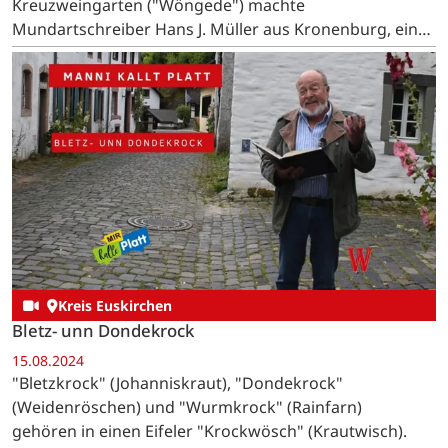
Kreuzweingarten ("Wöngede") machte
Mundartschreiber Hans J. Müller aus Kronenburg, ein
gebürtiger Zingsheimer, aufmerksam.
Kreis Euskirchen
Bletz- unn Dondekrock
15.08.2024
"Bletzkrock" (Johanniskraut), "Dondekrock"
(Weidenröschen) und "Wurmkrock" (Rainfarn)
gehören in einen Eifeler "Krockwösch" (Krautwisch).