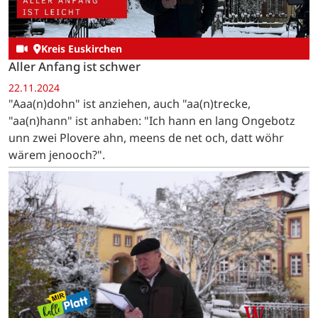
Kreis Euskirchen
Aller Anfang ist schwer
22.11.2024
"Aaa(n)dohn" ist anziehen, auch "aa(n)trecke,
"aa(n)hann" ist anhaben: "Ich hann en lang Ongebotz
unn zwei Plovere ahn, meens de net och, datt wöhr
wärem jenooch?".