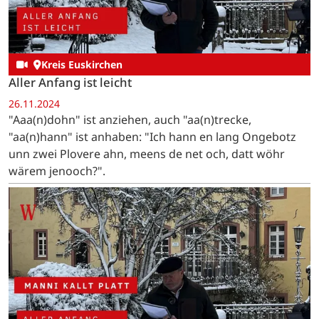
Kreis Euskirchen
Aller Anfang ist leicht
26.11.2024
"Aaa(n)dohn" ist anziehen, auch "aa(n)trecke,
"aa(n)hann" ist anhaben: "Ich hann en lang Ongebotz
unn zwei Plovere ahn, meens de net och, datt wöhr
wärem jenooch?".