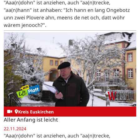
"Aaa(n)dohn" ist anziehen, auch "aa(n)trecke,
"aa(n)hann" ist anhaben: "Ich hann en lang Ongebotz
unn zwei Plovere ahn, meens de net och, datt wöhr
wärem jenooch?".
Kreis Euskirchen
Aller Anfang ist leicht
22.11.2024
"Aaa(n)dohn" ist anziehen, auch "aa(n)trecke,