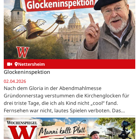
Nettersheim
Glockeninspektion
02.04.2026
Nach dem Gloria in der Abendmahlmesse
Gründonnerstag verstummen die Kirchenglocken für
drei triste Tage, die ich als Kind nicht „cool“ fand.
Fernsehen war nicht, lautes Spielen verboten. Das
Essen war eintönig, Karfreitag gabs Hering und
Kartoffeln, Karsamstag…