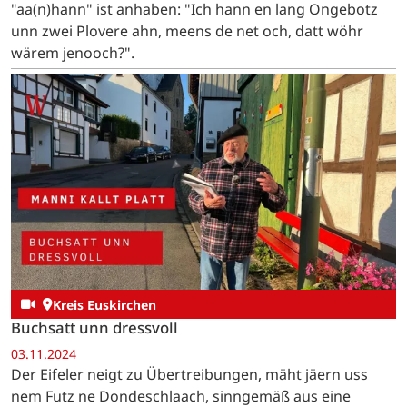
"aa(n)hann" ist anhaben: "Ich hann en lang Ongebotz
unn zwei Plovere ahn, meens de net och, datt wöhr
wärem jenooch?".
Kreis Euskirchen
Buchsatt unn dressvoll
03.11.2024
Der Eifeler neigt zu Übertreibungen, mäht jäern uss
nem Futz ne Dondeschlaach, sinngemäß aus eine