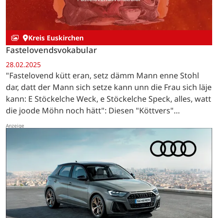
Kreis Euskirchen
Fastelovendsvokabular
28.02.2025
"Fastelovend kütt eran, setz dämm Mann enne Stohl
dar, datt der Mann sich setze kann unn die Frau sich läje
kann: E Stöckelche Weck, e Stöckelche Speck, alles, watt
die joode Möhn noch hätt": Diesen "Köttvers"
(Bettellied) sangen die "Pänz" von Bleibuir auf…