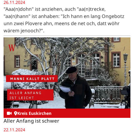
26.11.2024
"Aaa(n)dohn" ist anziehen, auch "aa(n)trecke,
"aa(n)hann" ist anhaben: "Ich hann en lang Ongebotz
unn zwei Plovere ahn, meens de net och, datt wöhr
wärem jenooch?".
Kreis Euskirchen
Aller Anfang ist schwer
22.11.2024