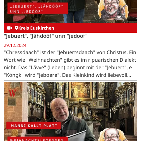
Kreis Euskirchen
"Jebuert", "Jähdööf" unn "jedööf"
29.12.2024
"Chressdaach" ist der "Jebuertsdaach" von Christus. Ein
Wort wie "Weihnachten" gibt es im ripuarischen Dialekt
nicht. Das "Lävve" (Leben) beginnt mit der "Jebuert", e
"Köngk" wird "jeboere". Das Kleinkind wird liebevoll
"Ditz" oder "Ditzje" genannt. …