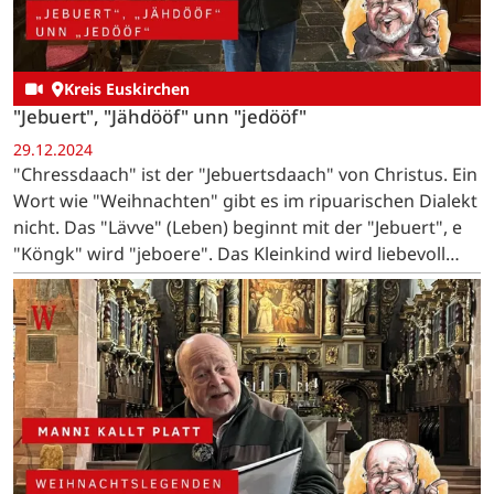
Kreis Euskirchen
"Jebuert", "Jähdööf" unn "jedööf"
29.12.2024
"Chressdaach" ist der "Jebuertsdaach" von Christus. Ein
Wort wie "Weihnachten" gibt es im ripuarischen Dialekt
nicht. Das "Lävve" (Leben) beginnt mit der "Jebuert", e
"Köngk" wird "jeboere". Das Kleinkind wird liebevoll
"Ditz" oder "Ditzje" genannt. …