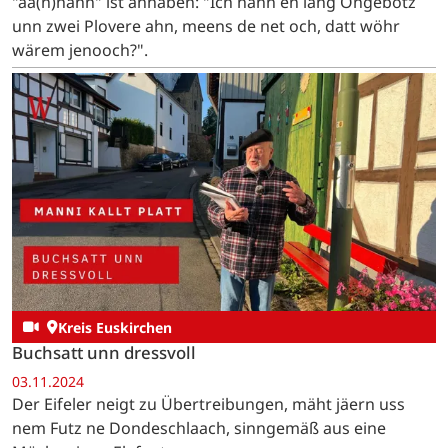
"aa(n)hann" ist anhaben: "Ich hann en lang Ongebotz
unn zwei Plovere ahn, meens de net och, datt wöhr
wärem jenooch?".
Kreis Euskirchen
Buchsatt unn dressvoll
03.11.2024
Der Eifeler neigt zu Übertreibungen, mäht jäern uss
nem Futz ne Dondeschlaach, sinngemäß aus eine