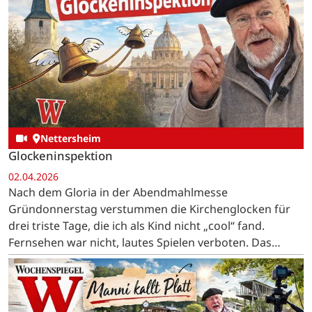
Nettersheim
Glockeninspektion
02.04.2026
Nach dem Gloria in der Abendmahlmesse
Gründonnerstag verstummen die Kirchenglocken für
drei triste Tage, die ich als Kind nicht „cool“ fand.
Fernsehen war nicht, lautes Spielen verboten. Das
Essen war eintönig, Karfreitag gabs Hering und
Kartoffeln, Karsamstag…