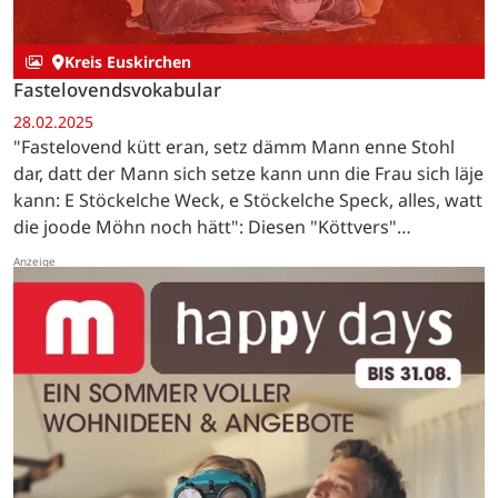
Kreis Euskirchen
Fastelovendsvokabular
28.02.2025
"Fastelovend kütt eran, setz dämm Mann enne Stohl
dar, datt der Mann sich setze kann unn die Frau sich läje
kann: E Stöckelche Weck, e Stöckelche Speck, alles, watt
die joode Möhn noch hätt": Diesen "Köttvers"
(Bettellied) sangen die "Pänz" von Bleibuir auf…