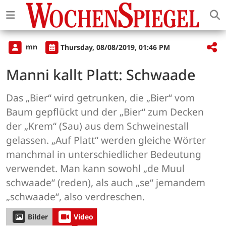
mn
Thursday, 08/08/2019, 01:46 PM
Manni kallt Platt: Schwaade
Das „Bier“ wird getrunken, die „Bier“ vom
Baum gepflückt und der „Bier“ zum Decken
der „Krem“ (Sau) aus dem Schweinestall
gelassen. „Auf Platt“ werden gleiche Wörter
manchmal in unterschiedlicher Bedeutung
verwendet. Man kann sowohl „de Muul
schwaade“ (reden), als auch „se“ jemandem
„schwaade“, also verdreschen.
Bilder
Video