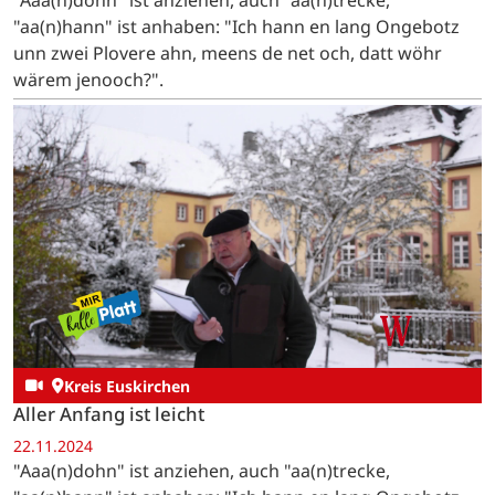
"aa(n)hann" ist anhaben: "Ich hann en lang Ongebotz
unn zwei Plovere ahn, meens de net och, datt wöhr
wärem jenooch?".
Kreis Euskirchen
Aller Anfang ist leicht
22.11.2024
"Aaa(n)dohn" ist anziehen, auch "aa(n)trecke,