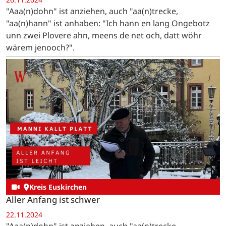
"Aaa(n)dohn" ist anziehen, auch "aa(n)trecke,
"aa(n)hann" ist anhaben: "Ich hann en lang Ongebotz
unn zwei Plovere ahn, meens de net och, datt wöhr
wärem jenooch?".
Kreis Euskirchen
Aller Anfang ist schwer
22.11.2024
"Aaa(n)dohn" ist anziehen, auch "aa(n)trecke,