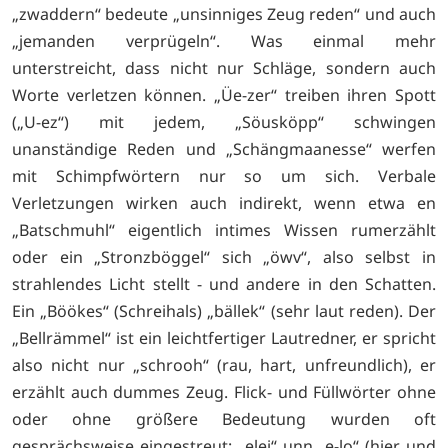
„zwaddern“ bedeute „unsinniges Zeug reden“ und auch
„jemanden verprügeln“. Was einmal mehr
unterstreicht, dass nicht nur Schläge, sondern auch
Worte verletzen können. „Üe-zer“ treiben ihren Spott
(„U-ez“) mit jedem, „Söusköpp“ schwingen
unanständige Reden und „Schängmaanesse“ werfen
mit Schimpfwörtern nur so um sich. Verbale
Verletzungen wirken auch indirekt, wenn etwa en
„Batschmuhl“ eigentlich intimes Wissen rumerzählt
oder ein „Stronzböggel“ sich „öwv“, also selbst in
strahlendes Licht stellt - und andere in den Schatten.
Ein „Böökes“ (Schreihals) „bällek“ (sehr laut reden). Der
„Bellrämmel“ ist ein leichtfertiger Lautredner, er spricht
also nicht nur „schrooh“ (rau, hart, unfreundlich), er
erzählt auch dummes Zeug. Flick- und Füllwörter ohne
oder ohne größere Bedeutung wurden oft
gesprächsweise eingestreut: „elei“ unn „e-lo“ (hier und