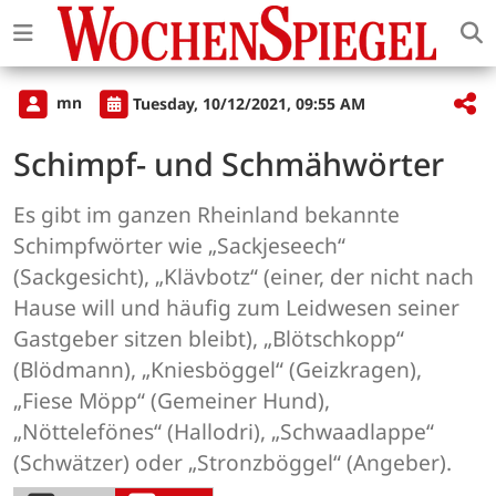
mn
Tuesday, 10/12/2021, 09:55 AM
Schimpf- und Schmähwörter
Es gibt im ganzen Rheinland bekannte
Schimpfwörter wie „Sackjeseech“
(Sackgesicht), „Klävbotz“ (einer, der nicht nach
Hause will und häufig zum Leidwesen seiner
Gastgeber sitzen bleibt), „Blötschkopp“
(Blödmann), „Kniesböggel“ (Geizkragen),
„Fiese Möpp“ (Gemeiner Hund),
„Nöttelefönes“ (Hallodri), „Schwaadlappe“
(Schwätzer) oder „Stronzböggel“ (Angeber).