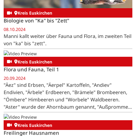
Kreis Euskirchen
Biologie von "Ka" bis "Zett"
08.10.2024
Manni kallt weiter über Fauna und Flora, im zweiten Teil
von "ka" bis "zett".
Kreis Euskirchen
Flora und Fauna, Teil 1
20.09.2024
"Äez" sind Erbsen, "Äerpel" Kartoffeln, "Andiev"
Endivien, "Ärbele" Erdbeeren, "Brämele" Brombeeren,
"Ömbere" Himbeeren und "Worbele" Waldbeeren.
"Aster" wurde der Ahornbaum genannt, "Außpromme"
sommerreife Pflaumen, wegen abführender Wirkung
auch "Dresspromme". …
Kreis Euskirchen
Freilinger Hausnamen