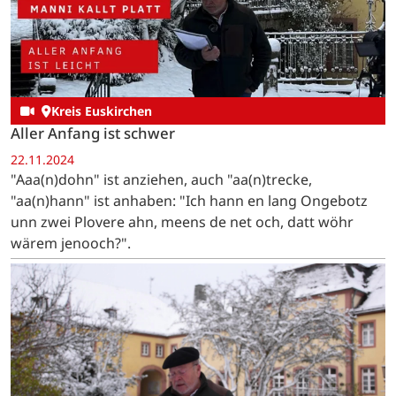
Kreis Euskirchen
Aller Anfang ist schwer
22.11.2024
"Aaa(n)dohn" ist anziehen, auch "aa(n)trecke,
"aa(n)hann" ist anhaben: "Ich hann en lang Ongebotz
unn zwei Plovere ahn, meens de net och, datt wöhr
wärem jenooch?".