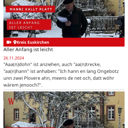
Kreis Euskirchen
Aller Anfang ist leicht
26.11.2024
"Aaa(n)dohn" ist anziehen, auch "aa(n)trecke,
"aa(n)hann" ist anhaben: "Ich hann en lang Ongebotz
unn zwei Plovere ahn, meens de net och, datt wöhr
wärem jenooch?".