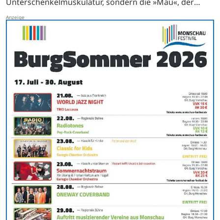
Unterschenkelmuskulatur, sondern die »Mau«, der
lateinisch »Musculus biceps brachii« genannte…