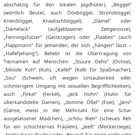
abschätzig für den lokalen Jagdhüter), „Böggel“
(wörtlich Beutel, auch Öövböggel, Stronzböggel,
Kniesböggel, Knaatschböggel), „Dämel“ oder
„Dämelack“ (aufgeblasener Zeitgenosse),
„Fenningsfützer“ (Geizkragen) oder „Flaabes“ (auch
„Flappmann“ für jemanden, der sich „hängen“ lässt –
„Hallefjehang“). Beliebt ist die Übertragung von
Tiernamen auf Menschen: „Stuure Oehs“ (Ochse),
„blööde Koh“ (Kuh), „Kallef“ (Kalb für Spaßmacher),
„Sou“ (Schwein, oft wegen Unsauberkeit oder
schmierigem Umgang mit sexuellen Begrifflichkeiten),
auch „Firkel“ (Ferkel), „jeck Hohn“ (Huhn für
überkandidelte Damen), „domme Ößel“ (Esel), „Jäns“
(Gänse, meist in der Mehrzahl für eine Schar
ausgelassener Mädchen), „schöu Rieh“ (scheues Reh
für ein schüchternes Fräulein), „Jeeß“ (Meckerziege),
„lestije Fuss“ (Fuchs) oder „Beuert“ für einen nicht sehr