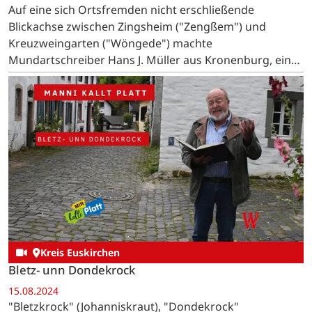
Auf eine sich Ortsfremden nicht erschließende
Blickachse zwischen Zingsheim ("Zengßem") und
Kreuzweingarten ("Wöngede") machte
Mundartschreiber Hans J. Müller aus Kronenburg, ein
gebürtiger Zingsheimer, aufmerksam.
Kreis Euskirchen
Bletz- unn Dondekrock
15.08.2024
"Bletzkrock" (Johanniskraut), "Dondekrock"