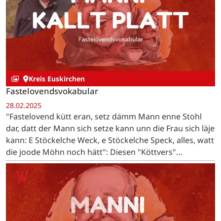
Kreis Euskirchen
Fastelovendsvokabular
28.02.2025
"Fastelovend kütt eran, setz dämm Mann enne Stohl
dar, datt der Mann sich setze kann unn die Frau sich läje
kann: E Stöckelche Weck, e Stöckelche Speck, alles, watt
die joode Möhn noch hätt": Diesen "Köttvers"
(Bettellied) sangen die "Pänz" von Bleibuir auf…