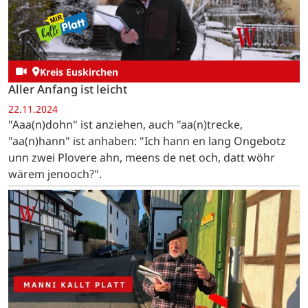
Kreis Euskirchen
Aller Anfang ist leicht
22.11.2024
"Aaa(n)dohn" ist anziehen, auch "aa(n)trecke,
"aa(n)hann" ist anhaben: "Ich hann en lang Ongebotz
unn zwei Plovere ahn, meens de net och, datt wöhr
wärem jenooch?".