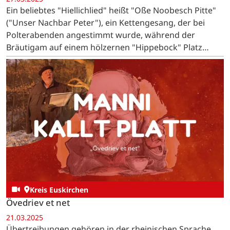
Ein beliebtes "Hiellichlied" heißt "Oße Noobesch Pitte"
("Unser Nachbar Peter"), ein Kettengesang, der bei
Polterabenden angestimmt wurde, während der
Bräutigam auf einem hölzernen "Hippebock" Platz
nehmen musste.
Kreis Euskirchen
Övedriev et net
21.03.2025
Übertreibungen gehören in der rheinischen Sprache