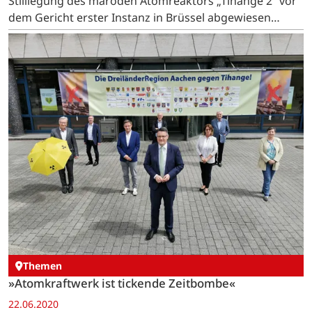
Stilllegung des maroden Atomreaktors „Tihange 2“ vor
dem Gericht erster Instanz in Brüssel abgewiesen
worden.
Themen
»Atomkraftwerk ist tickende Zeitbombe«
22.06.2020