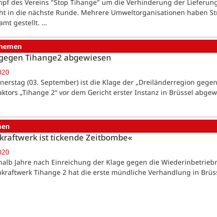
pf des Vereins "Stop Tihange" um die Verhinderung der Lieferun
ht in die nächste Runde. Mehrere Umweltorganisationen haben S
mt gestellt. …
hemen
 gegen Tihange2 abgewiesen
020
erstag (03. September) ist die Klage der „Dreiländerregion gegen
ktors „Tihange 2“ vor dem Gericht erster Instanz in Brüssel abge
men
raftwerk ist tickende Zeitbombe«
020
halb Jahre nach Einreichung der Klage gegen die Wiederinbetrieb
kraftwerk Tihange 2 hat die erste mündliche Verhandlung in Brüs