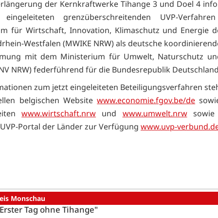
erlängerung der Kernkraftwerke Tihange 3 und Doel 4 info
eingeleiteten grenzüberschreitenden UVP-Verfahre
um für Wirtschaft, Innovation, Klimaschutz und Energie 
rhein-Westfalen (MWIKE NRW) als deutsche koordinierend
mmung mit dem Ministerium für Umwelt, Naturschutz un
 NRW) federführend für die Bundesrepublik Deutschland 
rmationen zum jetzt eingeleiteten Beteiligungsverfahren st
iellen belgischen Website
www.economie.fgov.be/de
sowi
seiten
www.wirtschaft.nrw
und
www.umwelt.nrw
sowie
 UVP-Portal der Länder zur Verfügung
www.uvp-verbund.d
reis Monschau
"Erster Tag ohne Tihange"