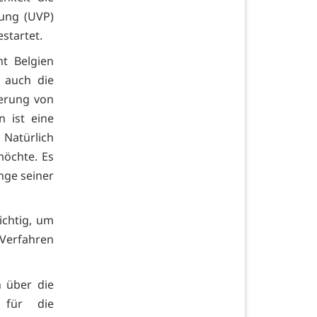
fung (UVP)
startet.
t Belgien
 auch die
gerung von
 ist eine
Natürlich
möchte. Es
nge seiner
ichtig, um
Verfahren
h über die
 für die