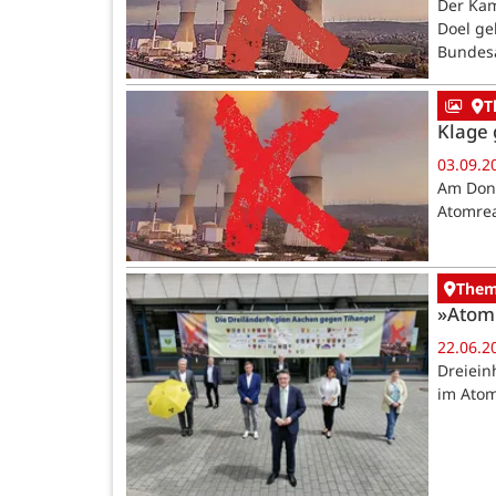
Der Kam
Doel ge
Bundesa
T
Klage
03.09.2
Am Donn
Atomrea
The
»Atomk
22.06.2
Dreiein
im Atom