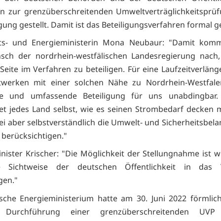
n zur grenzüberschreitenden Umweltverträglichkeitsprü
ung gestellt. Damit ist das Beteiligungsverfahren formal ge
fts- und Energieministerin Mona Neubaur: "Damit komm
ch der nordrhein-westfälischen Landesregierung nach,
Seite im Verfahren zu beteiligen. Für eine Laufzeitverlän
twerken mit einer solchen Nähe zu Nordrhein-Westfalen
ige und umfassende Beteiligung für uns unabdingbar. 
et jedes Land selbst, wie es seinen Strombedarf decken 
bei aber selbstverständlich die Umwelt- und Sicherheitsbela
berücksichtigen."
ister Krischer: "Die Möglichkeit der Stellungnahme ist w
 Sichtweise der deutschen Öffentlichkeit in das 
gen."
sche Energieministerium hatte am 30. Juni 2022 förmlic
e Durchführung einer grenzüberschreitenden UVP