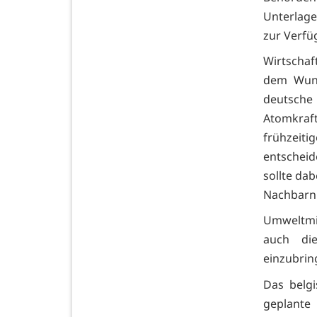
Unterlage
zur Verfüg
Wirtscha
dem Wuns
deutsche 
Atomkraf
frühzeit
entscheid
sollte da
Nachbarn 
Umweltmin
auch die
einzubrin
Das belgi
geplant