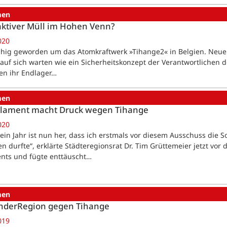
men
ktiver Müll im Hohen Venn?
020
ruhig geworden um das Atomkraftwerk »Tihange2« in Belgien. Neue
auf sich warten wie ein Sicherheitskonzept der Verantwortlichen do
ien ihr Endlager…
men
rlament macht Druck wegen Tihange
020
ein Jahr ist nun her, dass ich erstmals vor diesem Ausschuss die
en durfte“, erklärte Städteregionsrat Dr. Tim Grüttemeier jetzt vo
nts und fügte enttäuscht…
men
änderRegion gegen Tihange
019