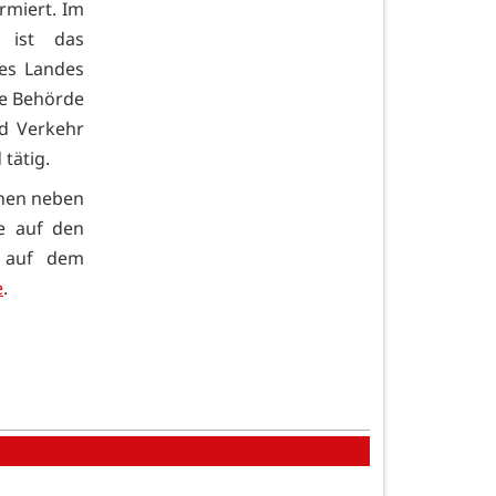
rmiert. Im
n ist das
des Landes
e Behörde
d Verkehr
tätig.
ehen neben
e auf den
 auf dem
e
.