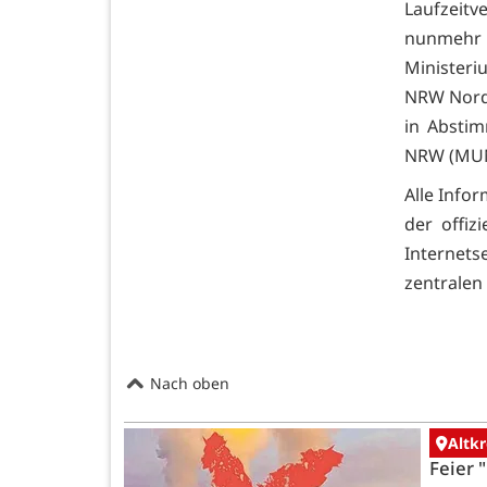
Laufzeitv
nunmehr 
Ministeri
NRW Nord
in Absti
NRW (MUNV
Alle Info
der offiz
Internet
zentralen
Nach oben
Altk
Feier 