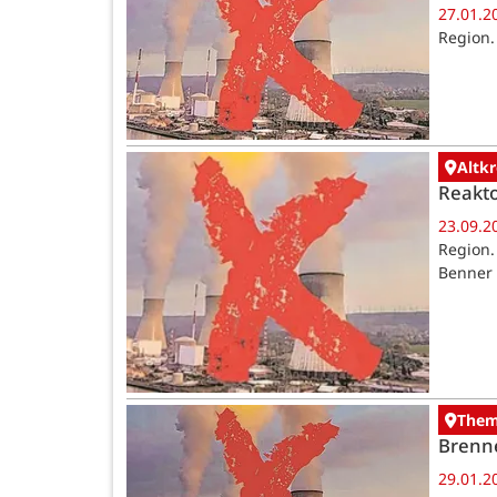
27.01.2
Region.
Altk
Reakto
23.09.2
Region.
Benner
The
Brenne
29.01.2