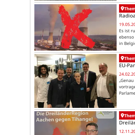
The
Radioa
19.05.2
Es ist 
ebenso 
in Belg
The
EU-Pa
24.02.2
„Genau 
vortrag
Parlame
The
Dreil
12.11.2