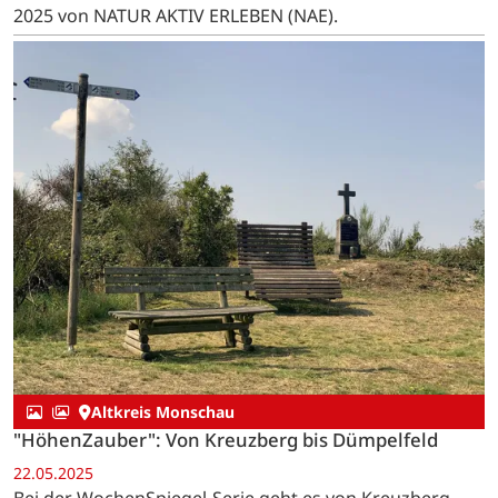
2025 von NATUR AKTIV ERLEBEN (NAE).
Altkreis Monschau
"HöhenZauber": Von Kreuzberg bis Dümpelfeld
22.05.2025
Bei der WochenSpiegel-Serie geht es von Kreuzberg