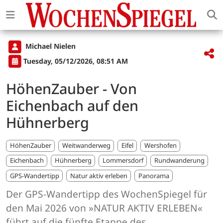
Michael Nielen
Tuesday, 05/12/2026, 08:51 AM
HöhenZauber - Von
Eichenbach auf den
Hühnerberg
HöhenZauber
Weitwanderweg
Eifel
Wershofen
Eichenbach
Hühnerberg
Lommersdorf
Rundwanderung
GPS-Wandertipp
Natur aktiv erleben
Panorama
Der GPS-Wandertipp des WochenSpiegel für
den Mai 2026 von »NATUR AKTIV ERLEBEN«
führt auf die fünfte Etappe des