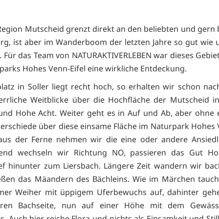
e Region Mutscheid grenzt direkt an den beliebten und gern
rg, ist aber im Wanderboom der letzten Jahre so gut wie
. Für das Team von NATURAKTIVERLEBEN war dieses Gebie
parks Hohes Venn-Eifel eine wirkliche Entdeckung.
latz in Soller liegt recht hoch, so erhalten wir schon na
rrliche Weitblicke über die Hochfläche der Mutscheid i
nd Hohe Acht. Weiter geht es in Auf und Ab, aber ohne 
rschiede über diese einsame Fläche im Naturpark Hohes V
aus der Ferne nehmen wir die eine oder andere Ansiedl
ßend wechseln wir Richtung NO, passieren das Gut Ho
ief hinunter zum Liersbach. Längere Zeit wandern wir ba
ßen das Mäandern des Bächleins. Wie im Märchen taucht
amer Weiher mit üppigem Uferbewuchs auf, dahinter gehe
ren Bachseite, nun auf einer Höhe mit dem Gewässe
s. Auch hier reiche Flora und nichts als Einsamkeit und Stil