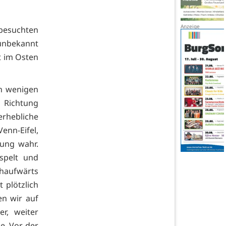
 besuchten
 unbekannt
t im Osten
ch wenigen
n Richtung
erhebliche
enn-Eifel,
ung wahr.
spelt und
chaufwärts
 plötzlich
n wir auf
r, weiter
le. Vor der