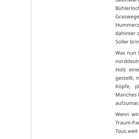
Bühlerlo
Grasweg
Hummerzhe
dahinter q
Soller bri
Was nun f
norddeuts
Holz ein
gestellt;
Köpfe, p
Manches ha
aufzumac
Wenn wir 
Traum-Pan
Tour, wei