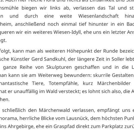
chsmühle biegen wir links ab, verlassen das Tal und st
en und durch eine weite Wiesenlandschaft hin
im, anschließend noch einmal tief hinunter in ein Bac
ueren wir ein weiteres Wiesen-Idyll, ehe uns ein letzter A
ngt.
olgt, kann man als weiteren Höhepunkt der Runde bezei
che Künstler Gerd Sandkuhl, der längere Zeit in Soller lebt
e ganze Reihe von Skulpturen geschaffen und in die L
 man kann sie am Weiterweg bewundern: skurrile Gestalten
hantastische Tiere, Totempfähle, kurz Märchenbilder a
t er unauffällig im Wald versteckt; es lohnt sich also, die
hen.
schließlich den Märchenwald verlassen, empfängt uns e
orama, herrliche Blicke vom Lausnück, dem höchsten Pun
t ins Ahrgebirge, ehe ein Graspfad direkt zum Parkplatz zur