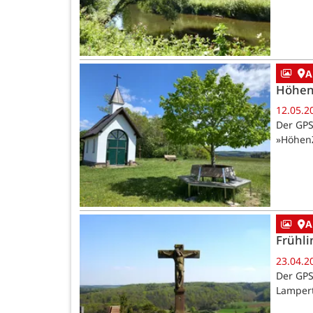
A
Höhen
12.05.2
Der GPS
»HöhenZ
A
Frühl
23.04.2
Der GPS
Lampert