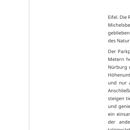
Eifel. Di
Michelsbe
geblieben
des Natur
Der Parkp
Metern he
Nürburg u
Höhenunte
und nur 
Anschlie
steigen t
und genie
ein eins
der ande
taleinwärt