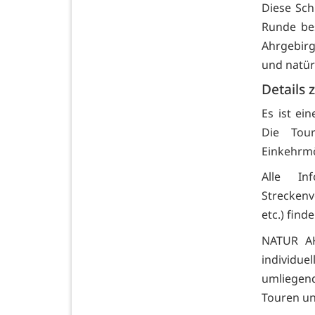
Diese Sch
Runde bes
Ahrgebirg
und natür
Details 
Es ist ei
Die Tou
Einkehrmö
Alle In
Streckenv
etc.) find
NATUR AK
individuel
umliegen
Touren un