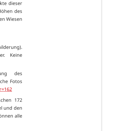
kte dieser
 Höhen des
men Wiesen
ilderung).
r. Keine
bung des
iche Fotos
r=162
schen 172
fel und den
nnen alle