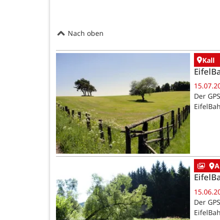
Nach oben
Kall
EifelB
15.07.2
Der GPS
EifelBa
A
EifelB
15.06.2
Der GPS
EifelBa