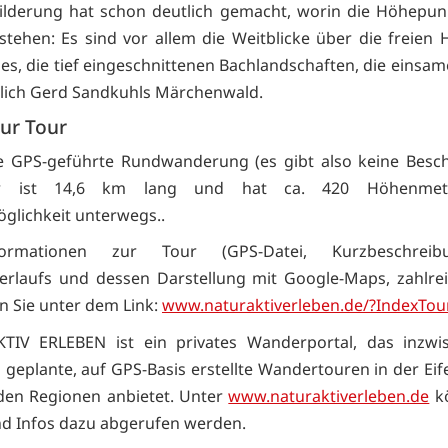
ilderung hat schon deutlich gemacht, worin die Höhepun
tehen: Es sind vor allem die Weitblicke über die freien
es, die tief eingeschnittenen Bachlandschaften, die einsa
lich Gerd Sandkuhls Märchenwald.
zur Tour
ne GPS-geführte Rundwanderung (es gibt also keine Besch
r ist 14,6 km lang und hat ca. 420 Höhenmete
glichkeit unterwegs..
formationen zur Tour (GPS-Datei, Kurzbeschrei
erlaufs und dessen Darstellung mit Google-Maps, zahlre
en Sie unter dem Link:
www.naturaktiverleben.de/?IndexTou
TIV ERLEBEN ist ein privates Wanderportal, das inzwi
l geplante, auf GPS-Basis erstellte Wandertouren in der Ei
den Regionen anbietet. Unter
www.naturaktiverleben.de
kö
d Infos dazu abgerufen werden.