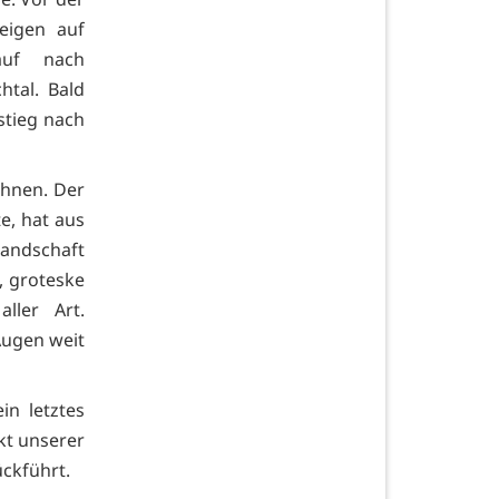
eigen auf
auf nach
htal. Bald
nstieg nach
chnen. Der
e, hat aus
andschaft
, groteske
ller Art.
 Augen weit
in letztes
kt unserer
ückführt.