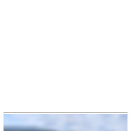
Altkreis Monschau
Blicke und Höhenwege rund ums Wirftbachtal
10.02.2025
Die WochenSpiegel-Serie geht mit Dörferblicken rund
ums Wirftbachtal: Der aktuelle GPS-Wandertipp von
NATUR AKTIV ERLEBEN (NAE).