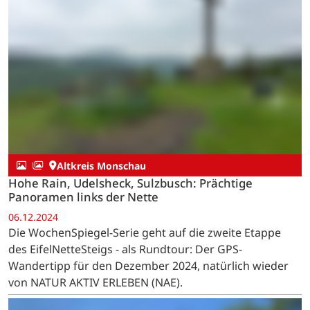
Altkreis Monschau
Über Hohnsköpfchen und Hühnerküpp
14.01.2025
Die WochenSpiegel-Serie geht zum »HöhenZauber«
nach Dümpelfeld: Der GPS-Wandertipp für Januar 2025
von NATUR AKTIV ERLEBEN (NAE).