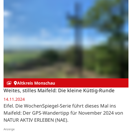
Altkreis Monschau
Hohe Rain, Udelsheck, Sulzbusch: Prächtige
Panoramen links der Nette
06.12.2024
Die WochenSpiegel-Serie geht auf die zweite Etappe
des EifelNetteSteigs - als Rundtour: Der GPS-
Wandertipp für den Dezember 2024, natürlich wieder
von NATUR AKTIV ERLEBEN (NAE).