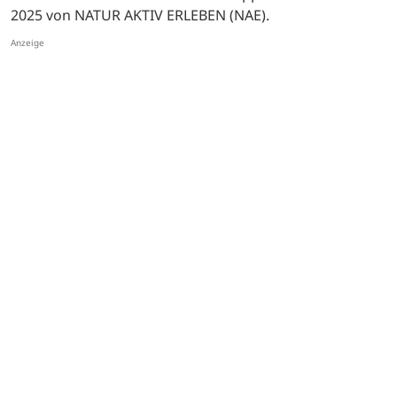
Marienthal-Runde: Weinberge, Wald und eine Ley
13.11.2025
Die WochenSpiegel-Serie geht auf die »Marienthal-
Runde« Ahrtals: Der GPS-Wandertipp für November
2025 von NATUR AKTIV ERLEBEN (NAE).