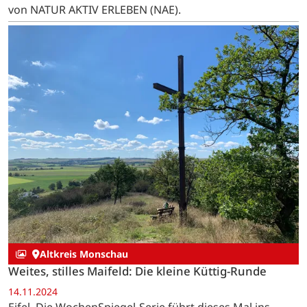
von NATUR AKTIV ERLEBEN (NAE).
Altkreis Monschau
Weites, stilles Maifeld: Die kleine Küttig-Runde
14.11.2024
Eifel. Die WochenSpiegel-Serie führt dieses Mal ins